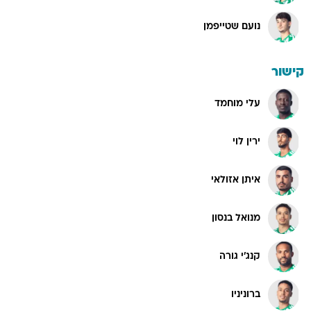
נועם שטייפמן
קישור
עלי מוחמד
ירין לוי
איתן אזולאי
מנואל בנסון
קנג'י גורה
ברוניניו