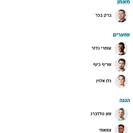
מאמן
ברק בכר
שוערים
עומרי גלזר
שריף כיוף
גלן אלוין
הגנה
שון גולדברג
צונאמי