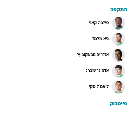
התקפה
סילבה קאני
גיא מלמד
אנדריה נובאקוביץ'
אדם גרימברג
ליאם לוסקי
פייסבוק