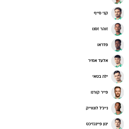
קני סייף
זוהר זסנו
פדראו
אלעד אמיר
ילה בטאי
פייר קורנו
נייג'ל לונווייק
ינון פיינגזיכט