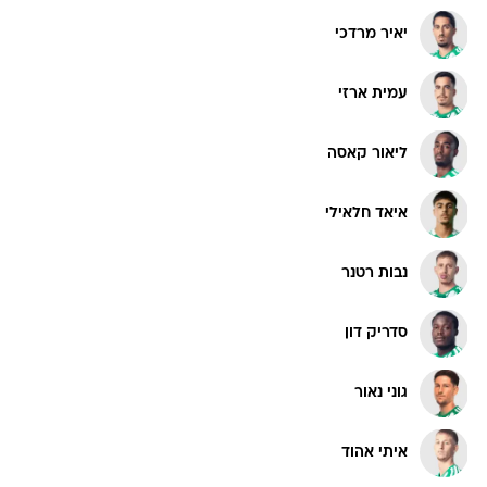
יאיר מרדכי
עמית ארזי
ליאור קאסה
איאד חלאילי
נבות רטנר
סדריק דון
גוני נאור
איתי אהוד