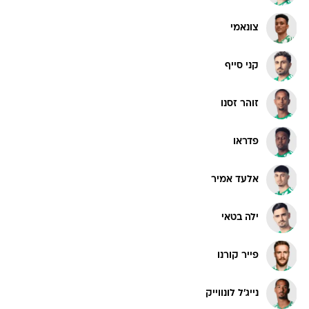
צונאמי
קני סייף
זוהר זסנו
פדראו
אלעד אמיר
ילה בטאי
פייר קורנו
נייג'ל לונווייק