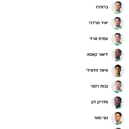
ברוניניו
יאיר מרדכי
עמית ארזי
ליאור קאסה
איאד חלאילי
נבות רטנר
סדריק דון
גוני נאור