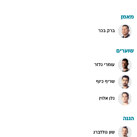
מאמן
ברק בכר
שוערים
עומרי גלזר
שריף כיוף
גלן אלוין
הגנה
שון גולדברג