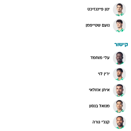
ינון פיינגזיכט
נועם שטייפמן
קישור
עלי מוחמד
ירין לוי
איתן אזולאי
מנואל בנסון
קנג'י גורה