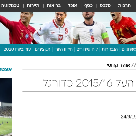
תרבות
סלבס
כסף
אוכל
בריאות
תיירות
טכנולוגיה
שחקים
הנבחרות
לוח שידורים
חידון היורו
תקצירים
עוד ביורו 2020
דיבור צפוף
אוהד קדוסי
תכנית היורו
אצטדי
לוח תוצאות
2 כדורגל
מגזין
דעות ופרשנויות
וואלה! ספורט
24
/
9
/
1