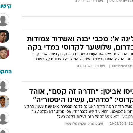
13:38 22/02/
מערכת וואלה ספורט
קישור
יגה א': מכבי יבנה ואשדוד צמודות
דרום, שלושער לקדוסי במדי בקה
תי הקבוצות ניצלו את העובדה שהכח תשחק רק ביום ראשון ועברו
ה. החלוץ הוותיק כיכב ב-1:6 של המוליכה הצפונית על כאוכב
13:57 10/11
מערכת וואלה ספורט
התקפ
יסו אביטן: "חדרה זה קסם", אוהד
דוסי: "מדהים, עשינו היסטוריה"
הפועל חדרה חגגה חזרה ראשונה לליגה הבכירה מאז שנת 1979, החלוץ
מיא למאמנו: "הוא עוד יגיע לנבחרת", אסי גומה: "לא נקלט". ניר
קוביץ': "לא מגיע לקהל הזה לעלות לליגת העל"
18:20 21/05/
איציק יצחקי
ו
עמית גולדשטיין