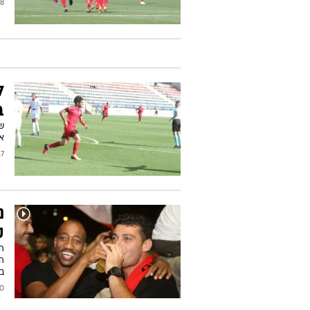
2019
ל
ב
ש
אות
/2018
נ
ק
הח
בר
2018