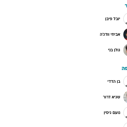
יובל פיבן
אביחי וודג'ה
גולן בני
ה
בן הדדי
שגיא דרור
נועם גיסין