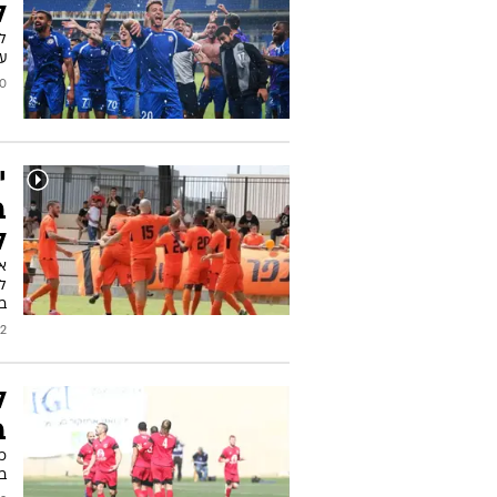
לצ
ל
ע
2022
י
ב
ל
לי
בא
2022
ל
בח
ב