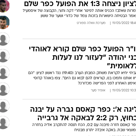
יון ניצחה 1:3 את הפועל כפר שלם
מרות שאלבז הכניס אותה לפיגור אחרי דקה וחצי, הקבוצה של איסמעיל
אמר הבטיחה הישארות בזכות צמד של כדורי ושער של ששון
18:40 11/05/
מערכת וואלה ספורט
ו"ר הפועל כפר שלם קורא לאוהדי
ני יהודה "לעזור לנו לעלות
לאומית"
אביחי יחיא לקראת משחק המבחן הערב (19:40) נגד ראשון לציון: "הם
וו אותנו ותמכו בנו, קוראים להם לבוא גם היום". צפו באוהד קדוסי
ימון האחרון לפני הפרישה מכדורגל
10:32 11/05/
אופיר סער
יגה א': כפר קאסם גברה על יבנה
וץ, רק 2:2 לבאקה אל גרבייה
כפר קאסם חזרה מיבנה עם 0:2, הכח תנסה להתקרב אליה בחזרה
מוצאי שבת. באקה איבדה יתרון מבטיח