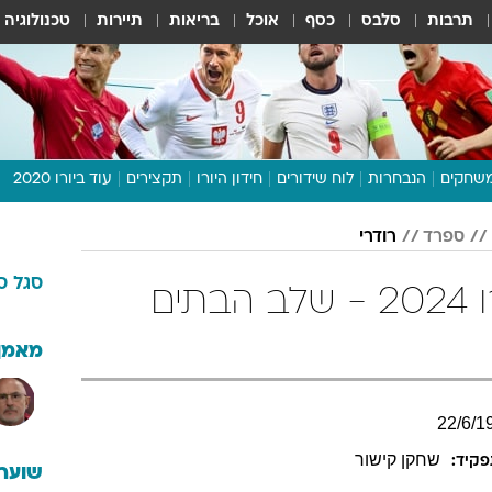
תרבות
סלבס
כסף
אוכל
בריאות
תיירות
טכנולוגיה
שחקים
הנבחרות
לוח שידורים
חידון היורו
תקצירים
עוד ביורו 2020
דיבור צפוף
ספרד
רודרי
תכנית היורו
סגל
ס
לוח תוצאות
רודרי בטבלאות יורו 2024 - שלב הבתים
מגזין
דעות ופרשנויות
מאמן
וואלה! ספורט
22
/
6
/
1
שחקן קישור
קיד:
שוערי