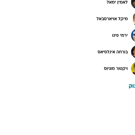
לאמין ימאל
מיקל אויארסבאל
ירמי פינו
בורחה איגלסיאס
ויקטור מוניוס
וק