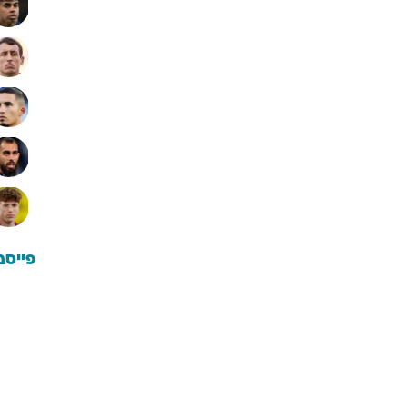
פייסב