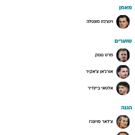
מאמן
וינצ'נזו מונטלה
שוערים
מרט גונוק
אורג'אן צ'אקיר
אלטאי ביינדיר
הגנה
צ'לאר סויונג'ו