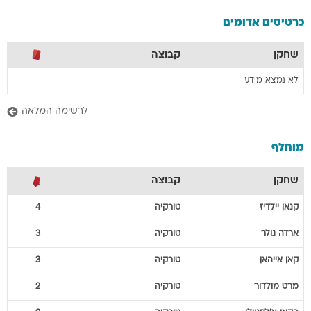
כרטיסים אדומים
שחקן
קבוצה
לא נמצא מידע
לרשימה המלאה
מוחלף
שחקן
קבוצה
קנאן
יילדיז
טורקיה
4
ארדה
גולר
טורקיה
3
קאן
אייהאן
טורקיה
3
מרט
מולדור
טורקיה
2