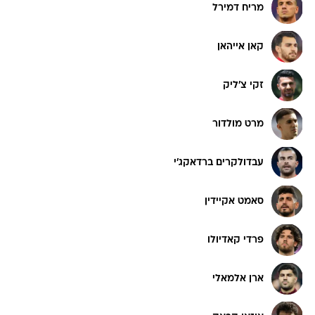
מריח דמירל
קאן אייהאן
זקי צ'ליק
מרט מולדור
עבדולקרים ברדאקג'י
סאמט אקיידין
פרדי קאדיולו
ארן אלמאלי