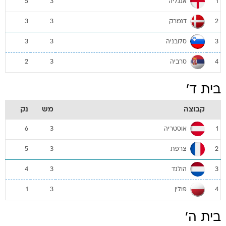
אנגליה
5
3
1
דנמרק
3
3
2
סלובניה
3
3
3
סרביה
2
3
4
בית ד'
קבוצה
מש
נק
אוסטריה
6
3
1
צרפת
5
3
2
הולנד
4
3
3
פולין
1
3
4
בית ה'