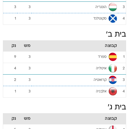
הונגריה
3
3
3
סקוטלנד
1
3
4
בית ב'
קבוצה
מש
נק
ספרד
9
3
1
איטליה
4
3
2
קרואטיה
2
3
3
אלבניה
1
3
4
בית ג'
קבוצה
מש
נק