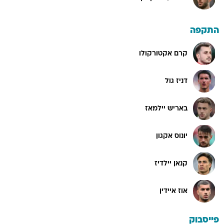
התקפה
קרם אקטורקולו
דניז גול
באריש יילמאז
יונוס אקגון
קנאן יילדיז
אוז איידין
פייסבוק