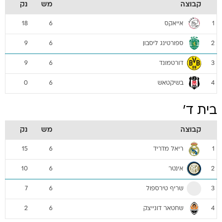
קבוצה
מש
נק
אייאקס
18
6
1
ספורטינג ליסבון
9
6
2
דורטמונד
9
6
3
בשיקטאש
0
6
4
בית ד'
קבוצה
מש
נק
ריאל מדריד
15
6
1
אינטר
10
6
2
שריף טירספול
7
6
3
שחטאר דונייצק
2
6
4