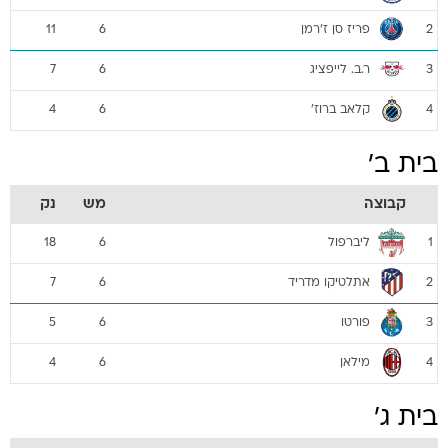
פריז סן ז'רמן
11
6
2
ר.ב. לייפציג
7
6
3
קלאב ברוז'
4
6
4
בית ב'
קבוצה
מש
נק
ליברפול
18
6
1
אתלטיקו מדריד
7
6
2
פורטו
5
6
3
מילאן
4
6
4
בית ג'