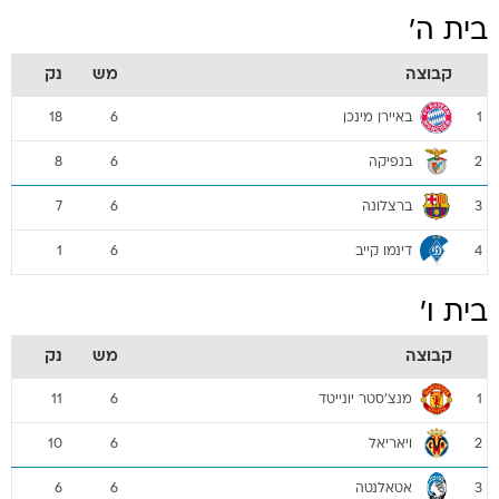
בית ה'
קבוצה
מש
נק
באיירן מינכן
18
6
1
בנפיקה
8
6
2
ברצלונה
7
6
3
דינמו קייב
1
6
4
בית ו'
קבוצה
מש
נק
מנצ'סטר יונייטד
11
6
1
ויאריאל
10
6
2
אטאלנטה
6
6
3