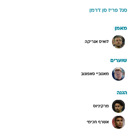
סגל
פריז סן ז'רמן
מאמן
לואיס אנריקה
שוערים
מאטביי סאפונוב
הגנה
מרקיניוס
אשרף חכימי