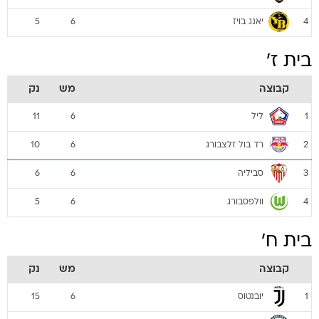
יאנג בויז
5
6
4
בית ז'
קבוצה
מש
נק
ליל
11
6
1
רד בול זלצבורג
10
6
2
סביליה
6
6
3
וולפסבורג
5
6
4
בית ח'
קבוצה
מש
נק
יובנטוס
15
6
1