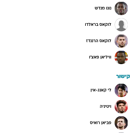
נונו מנדש
לוקאס בראלדו
לוקאס הרננדז
וויליאן פאצ'ו
קישור
לי קאנג-אין
ויטיניה
פביאן רואיס