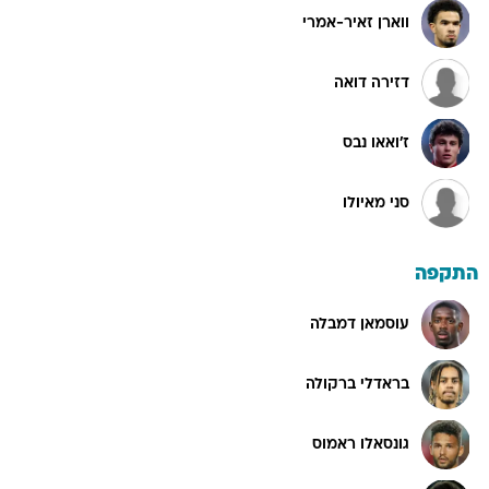
ווארן זאיר-אמרי
דזירה דואה
ז'ואאו נבס
סני מאיולו
התקפה
עוסמאן דמבלה
בראדלי ברקולה
גונסאלו ראמוס