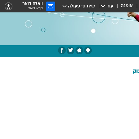
וואלה דואר
אופנה
עוד
שיתופי פעולה
קרא דואר
וק