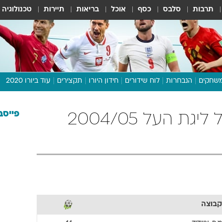
תרבות
סלבס
כסף
אוכל
בריאות
תיירות
טכנולוגיה
שחקים
הנבחרות
לוח שידורים
חידון היורו
תקצירים
עוד ביורו 2020
דיבור צפוף
תכנית היורו
פייסב
מ.ס. אשדוד כדורגל ליגת העל 2004/05
לוח תוצאות
מגזין
דעות ופרשנויות
וואלה! ספורט
קבוצה