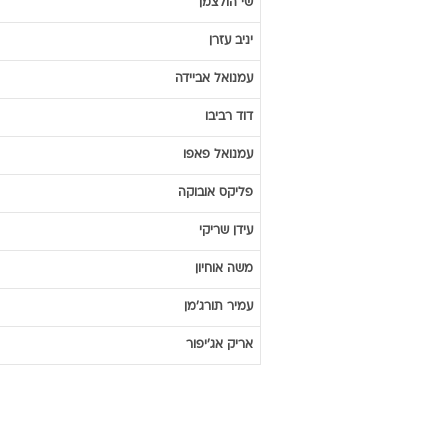
שי
הולצמן
יניב
עזרן
עמנואל
אביידה
דוד
רביבו
עמנואל
פאפו
פליקס
אובוקה
עידן
שריקי
משה
אוחיון
עמיר
תורג'מן
אריק
אג'יפור