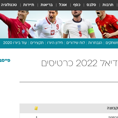
תרבות
סלבס
כסף
אוכל
בריאות
תיירות
טכנולוגיה
שחקים
הנבחרות
לוח שידורים
חידון היורו
תקצירים
עוד ביורו 2020
דיבור צפוף
תכנית היורו
פייסב
גרמניה כדורגל מונדיאל 2022 כרטיסים
לוח תוצאות
מגזין
דעות ופרשנויות
וואלה! ספורט
קבוצה