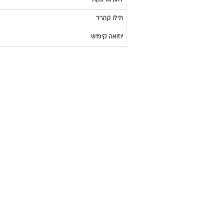
לאון
גורצקה
תילו
קהרר
יוזואה
קימיש