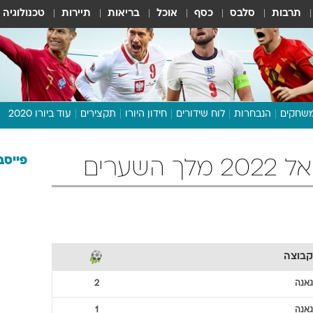
תרבות
סלבס
כסף
אוכל
בריאות
תיירות
טכנולוגיה
שחקים
הנבחרות
לוח שידורים
חידון היורו
תקצירים
עוד ביורו 2020
דיבור צפוף
תכנית היורו
פייסב
שערים
לוח תוצאות
מגזין
דעות ופרשנויות
וואלה! ספורט
קבוצה
גאנה
2
גאנה
1