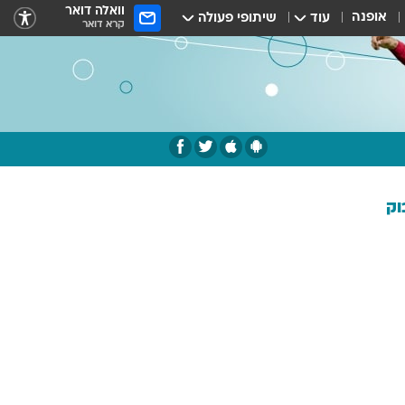
וואלה דואר
אופנה
עוד
שיתופי פעולה
קרא דואר
וק