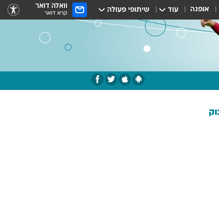
וואלה דואר
אופנה
עוד
שיתופי פעולה
קרא דואר
וק