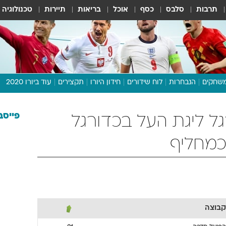
תרבות
סלבס
כסף
אוכל
בריאות
תיירות
טכנולוגיה
שחקים
הנבחרות
לוח שידורים
חידון היורו
תקצירים
עוד ביורו 2020
דיבור צפוף
תכנית היורו
פייסב
ל ליגת העל בכדורגל
לוח תוצאות
מגזין
דעות ופרשנויות
וואלה! ספורט
קבוצה