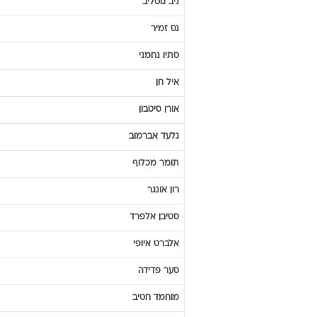
ניב
גוטליב
נס
זמיר
סתיו
נחמני
איל
חן
אורן
סיטבון
גלעד
אברמוב
תומר
מכלוף
רון
אונגר
סטיבן
אלפרד
אלברט
איופי
סער
פדידה
מוחמד
חטיב