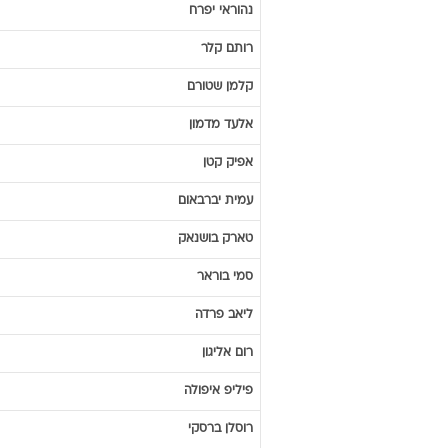
נהוראי
יפרח
רותם
קלר
קלמן
שטורם
אלעד
מדמון
אפיק
קטן
עמית
יברבאום
טארק
בושנאק
סמי
בוראר
ליאב
פרדה
רום
אליגון
פיליפ
איפולה
רוסלן
ברסקי