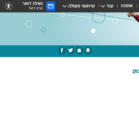
וואלה דואר
אופנה
עוד
שיתופי פעולה
קרא דואר
וק