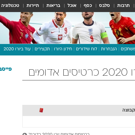
תרבות
סלבס
כסף
אוכל
בריאות
תיירות
טכנולוגיה
שחקים
הנבחרות
לוח שידורים
חידון היורו
תקצירים
עוד ביורו 2020
דיבור צפוף
תכנית היורו
פייסב
מים
לוח תוצאות
מגזין
דעות ופרשנויות
וואלה! ספורט
קבוצה
כרטיסים אדומים יורו 2020 כדורגל