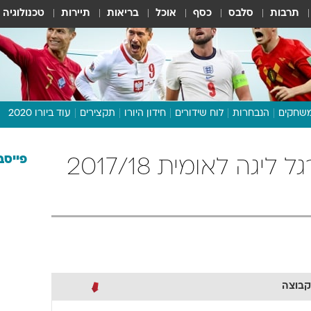
תרבות
סלבס
כסף
אוכל
בריאות
תיירות
טכנולוגיה
שחקים
הנבחרות
לוח שידורים
חידון היורו
תקצירים
עוד ביורו 2020
דיבור צפוף
תכנית היורו
פייסב
הפועל עפולה כדורגל ליגה לאומית 2017/18
לוח תוצאות
מגזין
דעות ופרשנויות
וואלה! ספורט
קבוצה