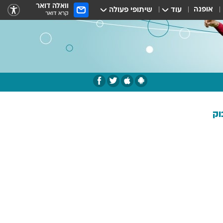
וואלה דואר
אופנה
עוד
שיתופי פעולה
קרא דואר
וק