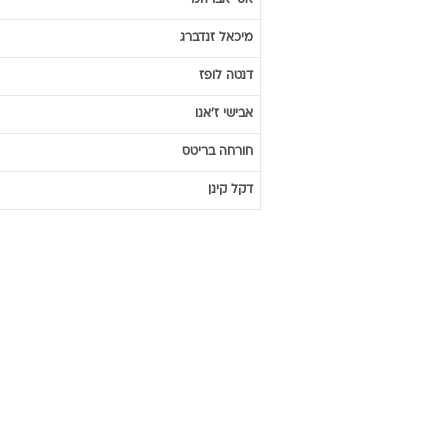
אסי
אברהמי
מיכאל
זנדברג
דנטה
לופז
אבישי
ז'אנו
חורחה
בריטס
דקל
קינן