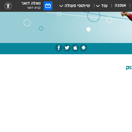
וואלה דואר
אופנה
עוד
שיתופי פעולה
קרא דואר
וק