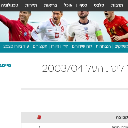
תרבות
סלבס
כסף
אוכל
בריאות
תיירות
טכנולוגיה
שחקים
הנבחרות
לוח שידורים
חידון היורו
תקצירים
עוד ביורו 2020
דיבור צפוף
תכנית היורו
פייסב
מכבי חיפה כדורגל ליגת העל 2003/04
לוח תוצאות
מגזין
דעות ופרשנויות
וואלה! ספורט
קבוצה