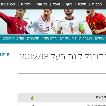
תרבות
סלבס
כסף
אוכל
בריאות
תיירות
טכנולוגיה
שחקים
הנבחרות
לוח שידורים
חידון היורו
תקצירים
עוד ביורו 2020
דיבור צפוף
תכנית היורו
פייסב
הפועל באר שבע כדורגל ליגת העל 2012/13
לוח תוצאות
מגזין
דעות ופרשנויות
וואלה! ספורט
קבוצה