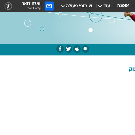
וואלה דואר
אופנה
עוד
שיתופי פעולה
קרא דואר
וק