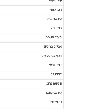
עידו
אקסברד
רועי
קהת
סיראז'
נסאר
רביד
גזל
תומר
סוויסה
אבירם
ברוכיאן
ניקולאס
פלצ'וק
דובב
גבאי
לוטם
זינו
וויליאם
נג'ובו
פיראס
עוואד
קלמי
סבן