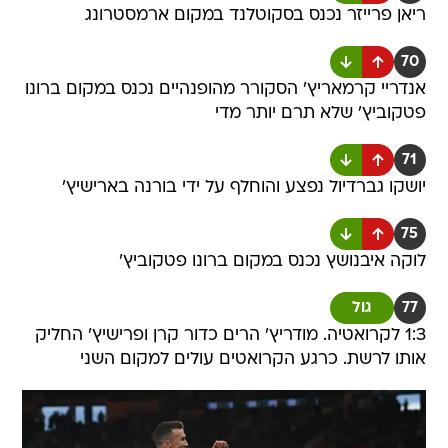
ריאן פרייזר נכנס בסקוטלנד במקום ארמסטרונג
70
אנדריי קרמאריץ' הסקורר מהופנהיים נכנס במקום ברונו
פטקוביץ' שלא תרם יותר מדי
71
יושקו גברדיול נפצע והוחלף על ידי בורנה בארישיץ'
75
לוקה איבנושץ נכנס במקום ברונו פטקוביץ'
77
גול
1:3 לקרואטיה. מודריץ' הרים כדור קרן ופרישיץ' החליק
אותו לרשת. כרגע הקרואטים עולים למקום השני