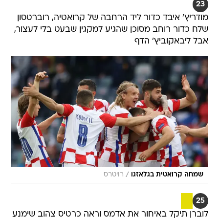
23
מודריץ' איבד כדור ליד הרחבה של קרואטיה, רוברטסון
שלח כדור רוחב מסוכן שהגיע למקגין שבעט בלי לעצור,
אבל ליבאקוביץ' הדף
/
שמחה קרואטית בגלאזגו
רויטרס
25
לוברן תיקל באיחור את אדמס וראה כרטיס צהוב שימנע