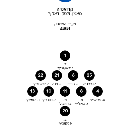
קרואטיה
מאמן:
זלטקו
דאליץ'
מערך המשחק
4:5:1
1
ד.
ליבאקוביץ'
22
21
6
25
י. גברדיול
ד. לוברן
ד. וידה
י. יוראנוביץ'
13
10
11
8
4
א. פרישיץ'
מ.
מ.
ל. מודריץ'
נ. ולאשיץ'
קובאצ'יץ'
ברוזוביץ'
20
ב.
פטקוביץ'