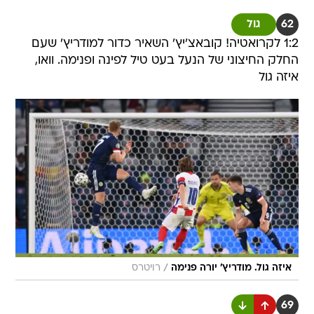
62
גול
1:2 לקרואטיה! קובאצ'יץ' השאיר כדור למודריץ' שעם
החלק החיצוני של הנעל בעט טיל לפינה ופנימה. וואו,
איזה גול
/
איזה גול. מודריץ' יורה פנימה
רויטרס
69