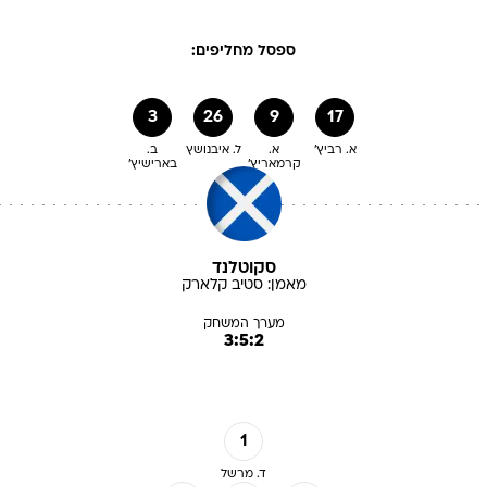
ספסל מחליפים:
3
26
9
17
א. רביץ'
א.
ל. איבנושץ
ב.
קרמאריץ'
בארישיץ'
סקוטלנד
מאמן:
סטיב
קלארק
מערך המשחק
3:5:2
1
ד. מרשל