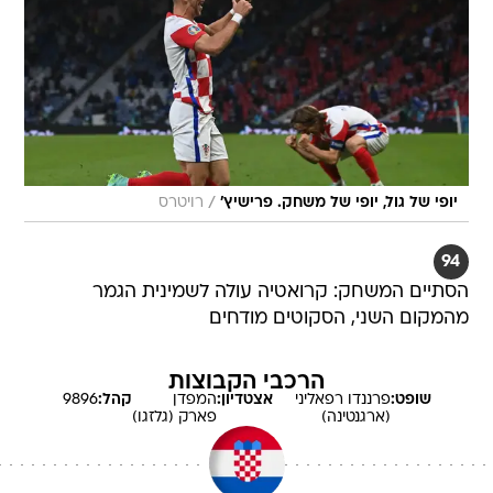
/
יופי של גול, יופי של משחק. פרישיץ'
רויטרס
94
הסתיים המשחק: קרואטיה עולה לשמינית הגמר
מהמקום השני, הסקוטים מודחים
הרכבי הקבוצות
שופט:
פרננדו
רפאליני
אצטדיון:
המפדן
קהל:
9896
(ארגנטינה)
פארק (גלזגו)