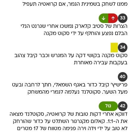
ממנו לשחק בשמינית הגמר, אם קרואטיה תעפיל
33
הצרות של סטיב קלארק נמשכו אחרי שגרנט הנלי
הבלם נפצע והוחלף על ידי סקוט מקנה
34
סקוט מקנה בקושי דקה על המגרש וכבר קיבל צהוב
בעקבות עבירה מאוחרת
40
פרישיץ' קיבל כדור באגף השמאלי, חתך לרחבה ובעט
מעל השער. סקוטלנד נעלמה לגמרי מהמשחק
42
גול
דווקא אחרי דקות טובות של קרואטיה, סקוטלנד מצאה
את ה-1:1. קאלום מקגרגור השתלט על כדור שהורחק
לא טוב על ידי וידה וירה פנימה מטווח של 17 מטרים