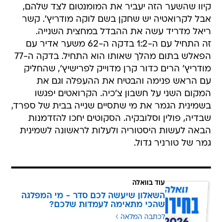
קיוו שהשער הזה יעביר את המומנטום לצד שלהם,
אבל לקרואטיה יש שחקן בשם לוקה מודריץ'. קשר
ריאל מדריד עשה את ההבדל במחצית השנייה.
זה התחיל עם ה-1:2 בדקה ה-62 משער אדיר עם
הפאלש בתום מהלך שאותו הוא התחיל. בדקה ה-77
מודריץ' הרים כדור קרן מדוייק לפרישיץ', שהחליק
עם הראש פנימה והבטיח את ההעפלה וגם את
המקום השני על חשבון צ'כיה. הקרואטים יפגשו
בשמינית הגמר את מי שתסיים שנייה בבית של ספרד,
שבדיה, פולין וסלובקיה. הסקוטים יחכו להזדמנות
הבאה לעשות היסטוריה ולעלות לראשונה לשמינית
גמר של טורניר גדול.
עוד בוואלה
השאלון שיעשה לכם סדר - מי המפלגה
שהכי מתאימה לעמדות שלכם?
לכתבה המלאה