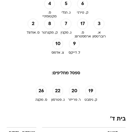
4
5
6
ק. טירני
ג. הנלי
ס.
מקטומיניי
2
8
7
17
3
א.
ס.
ג. מקגין
ק. מקגרגור
ס. אודונל
רוברטסון
ארמסטרונג
10
9
ל. דייקס
צ. אדמס
ספסל מחליפים:
26
22
20
19
ק. ניסבט
ר. פרייזר
נ. פטרסון
ס. מקנה
בית ד'