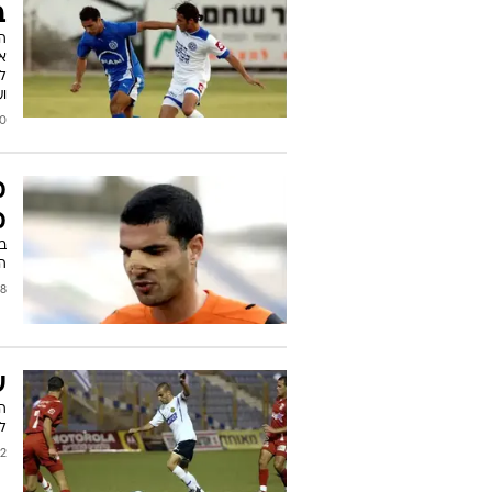
ב
ה
אב
ל
וע
2023
מ
מ
ב
ה
2008
ע
ל
/2008