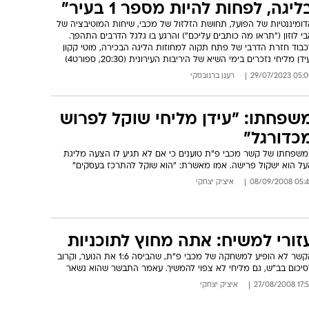
ליגה, לפחות להיות מספר 1 בעיר"
דומיננטיות של הפועל, תחושת הזלזול של מכבי, שיחות המוטיבציה של
י לוזון ("תראו מה כותבים עליכם") והרגע בו גלגל הדרבים התהפך.
כבוד חזרת הדרבי של פתח תקוה למחוזות הליגה הבכירה, מוטי קקון
ידן מליחי נזכרים בימי השיא של היריבות העירונית (20:30, ספורט4)
05:00 29/07/
רענן ברנובסקי
שפחתו: "עידן מליחי שוקל לפרוש
כדורגל"
משפחתו של קשר מכבי פ"ת טוענים כי אם לא תגיע לו הצעה מליגת
על הוא ישקול פרישה. אמו מאשרת: "הוא שוקל להתרכז בעסקים"
05:48 08/09/
איציק יצחקי
זורי למשיח: אתה מחוץ לתוכניות
הקשר לא הופיע למשחקה של מכבי פ"ת, שהביסה 1:6 את הנוער, וקרוב
סיכום בב"ש, גם מליחי לא צפוי להמשיך. עאמר התבשר שהוא נשאר
17:52 27/08
איציק יצחקי