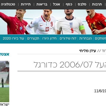
תרבות
סלבס
כסף
אוכל
בריאות
תיירות
טכנולוגיה
שחקים
הנבחרות
לוח שידורים
חידון היורו
תקצירים
עוד ביורו 2020
דיבור צפוף
וד
עידן מליחי
תכנית היורו
אצטדי
לוח תוצאות
כדורגל
מגזין
דעות ופרשנויות
וואלה! ספורט
11
/
6
/
1
ישראל