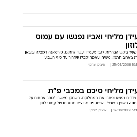
ידן מליחי ואביו נפגשו עם עמוס
וזון
קשר ביקש הבהרות לגבי מעמדו ועשוי לחתום. סירמאנה דמבלה ובובאן
רנצ'ארוב חתמו. משיח ועאמר יקבלו שחרור עד סוף השבוע
10:18 25/08
איציק יצחקי
ידן מליחי סיכם במכבי פ"ת
צדדים נפגשו ופתרו את המחלוקת. השחקן מאשר: "מחר אחתום על
וזה באופן רישמי". השחקנים מרוצים מחזרתו של עמוס לוזון
14:16 17/08
איציק יצחקי