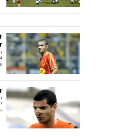
ע
ל
ה
ג
/2008
ע
ה
הח
/2008