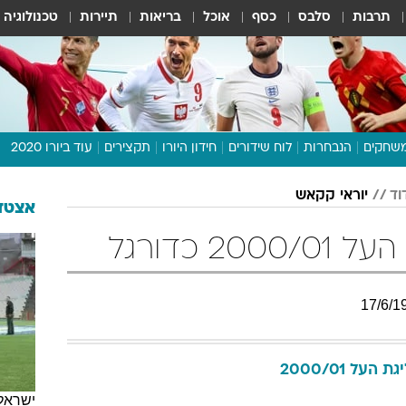
תרבות
סלבס
כסף
אוכל
בריאות
תיירות
טכנולוגיה
שחקים
הנבחרות
לוח שידורים
חידון היורו
תקצירים
עוד ביורו 2020
דיבור צפוף
וד
יוראי קקאש
תכנית היורו
אצטדי
לוח תוצאות
2 כדורגל
מגזין
דעות ופרשנויות
17
/
6
/
1
וואלה! ספורט
גת העל 2000/01
ישראל