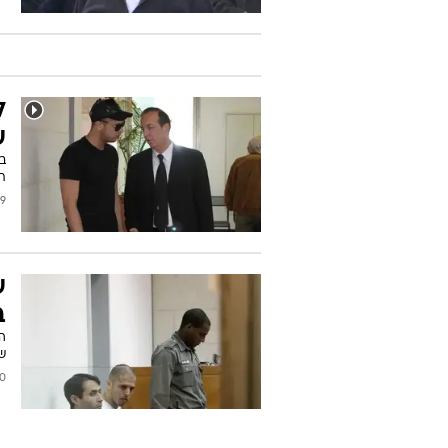
ל
ע
בי
ת
2011
ע
ב
ה
שמ
/2011