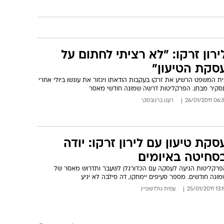
ירון זרקו: "לא רציתי לחתום על
סקת הטיעון"
ת המשפט הרשיע את זרקו בעקבות הודאתו ויגזור את עונשו ביולי אחרי
סקיר מבחן. הפרקליטות דרשה שמונה חודשי מאסר
06:39 26/01/
רענן ברנובסקי
סקת טיעון עם לירון זרקו: יודה
סחיטה באיומים
פרקליטות הגיעה לעסקה עם הכדורגלן לשעבר ותדרוש מאסר של
ונה חודשים. מספר סעיפים יימחקו, דה סילבה לא יגיע
13:10 25/01
עמית גולדשטיין