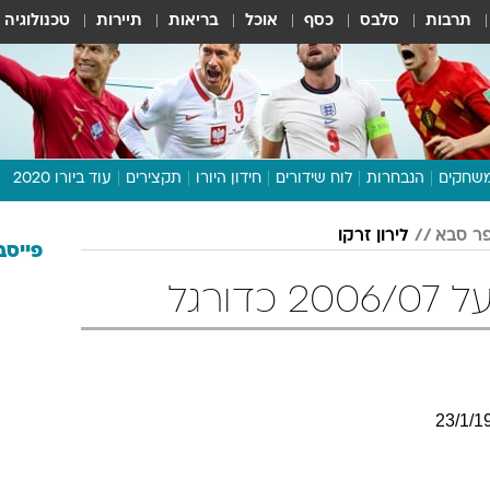
תרבות
סלבס
כסף
אוכל
בריאות
תיירות
טכנולוגיה
שחקים
הנבחרות
לוח שידורים
חידון היורו
תקצירים
עוד ביורו 2020
דיבור צפוף
ר סבא
לירון זרקו
תכנית היורו
פייסב
לוח תוצאות
דורגל
מגזין
דעות ופרשנויות
וואלה! ספורט
23
/
1
/
1