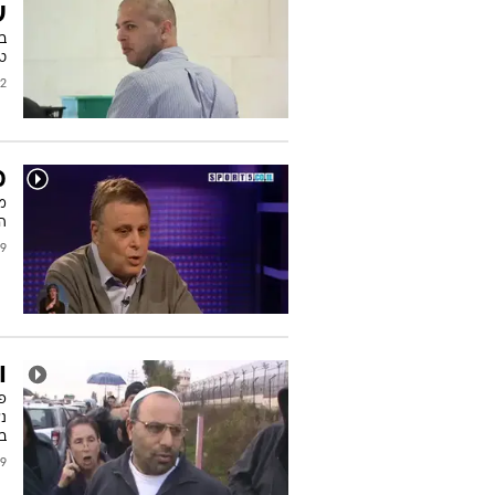
ע
ב
טי
2011
מ
הפ
2011
ו
פו
נ
בו
2011