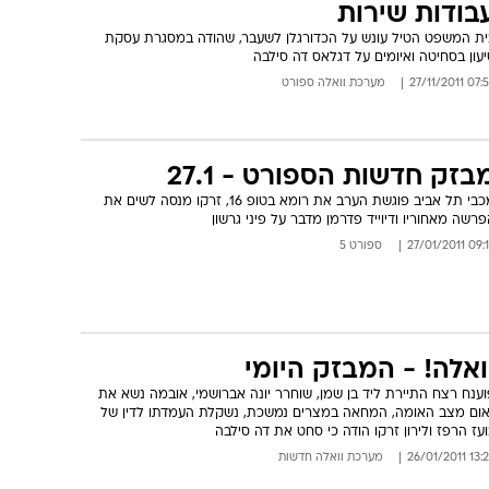
בודות שירות
ית המשפט הטיל עונש על הכדורגלן לשעבר, שהודה במסגרת עסקת
עון בסחיטה ואיומים על דגלאס דה סילבה
07:52 27/11/
מערכת וואלה ספורט
בזק חדשות הספורט - 27.1
מכבי תל אביב פוגשת הערב את רומא בטופ 16, זרקו מנסה לשים את
רשה מאחוריו ודיוייד פדרמן מדבר על פיני גרשון
09:19 27/01/
ספורט 5
ואלה! - המבזק היומי
ענח רצח התיירת ליד בן שמן, שוחרר יונה אברושמי, אובמה נשא את
אום מצב האומה, המחאה במצרים נמשכת, נשקלת העמדתו לדין של
עז הרפז ולירון זרקו הודה כי סחט את דה סילבה
13:29 26/01/
מערכת וואלה חדשות