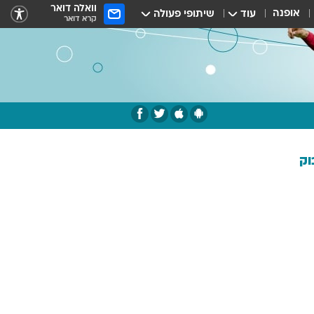
וואלה דואר
אופנה
עוד
שיתופי פעולה
קרא דואר
וק