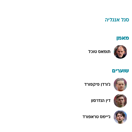
סגל
אנגליה
מאמן
תומאס טוכל
שוערים
ג'ורדן פיקפורד
דין הנדרסון
ג'יימס טראפורד