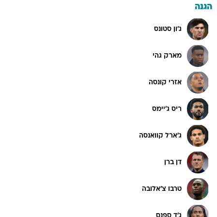
הגנה
ג'ון סטונס
מארק גהי
אזרי קונסה
ריס ג'יימס
ג'ארל קוואנסה
דן ברן
טרבו צ'אלובה
ג'ד ספנס