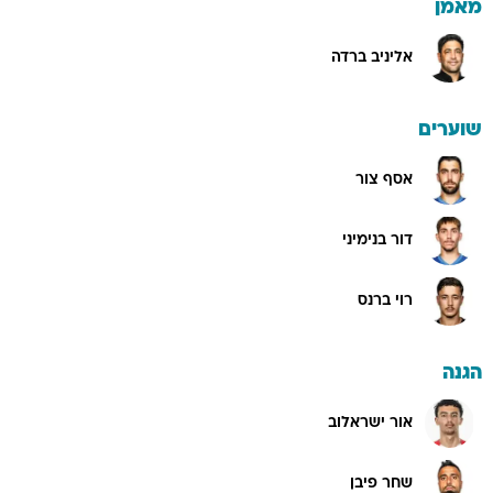
מאמן
אליניב ברדה
שוערים
אסף צור
דור בנימיני
רוי ברנס
הגנה
אור ישראלוב
שחר פיבן