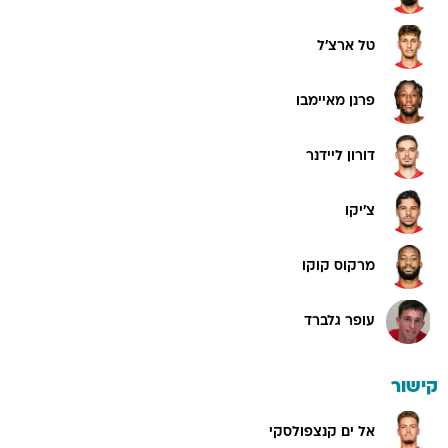
טל ארצ'ל
פרנן מאיימבו
דורון ליידנר
צ'יקו
מרקוס קוקו
עופר גלברד
קישור
אל ים קנצפולסקי