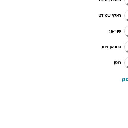
באשירו סאלו
ראלף שמידט
שן יאנג
סטפאן זינוו
רוסן
וק