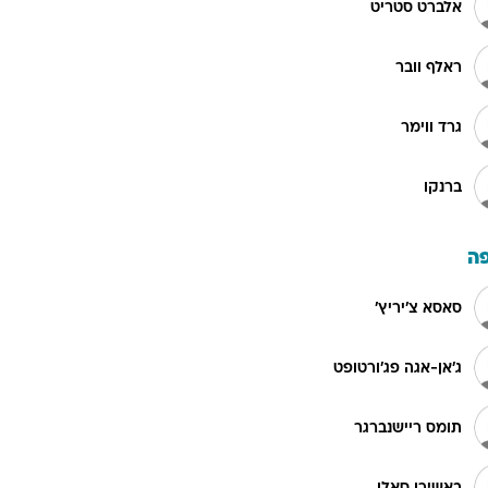
אלברט סטריט
ראלף וובר
גרד ווימר
ברנקו
ה
סאסא צ'יריץ'
ג'אן-אגה פג'ורטופט
תומס ריישנברגר