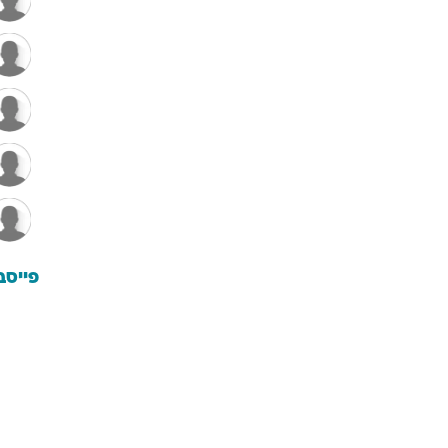
פייסב