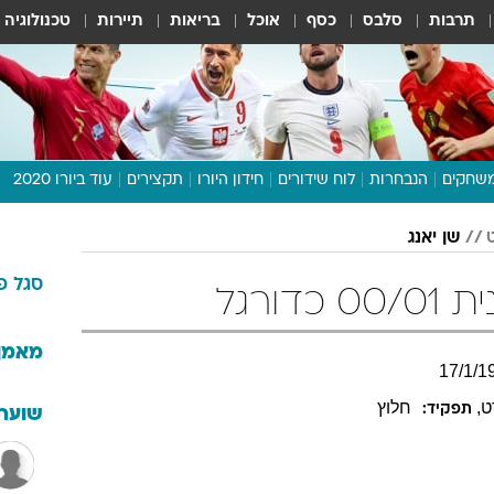
תרבות
סלבס
כסף
אוכל
בריאות
תיירות
טכנולוגיה
שחקים
הנבחרות
לוח שידורים
חידון היורו
תקצירים
עוד ביורו 2020
דיבור צפוף
שן יאנג
תכנית היורו
סגל
פ
לוח תוצאות
דורגל
מגזין
דעות ופרשנויות
מאמן
17
/
1
/
1
וואלה! ספורט
ט
,
חלוץ
תפקיד:
שוערי