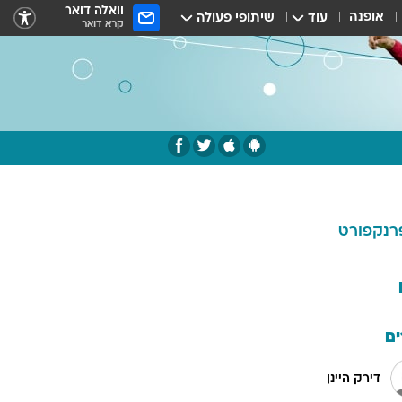
וואלה דואר
אופנה
עוד
שיתופי פעולה
קרא דואר
רנקפורט
ם
דירק היינן