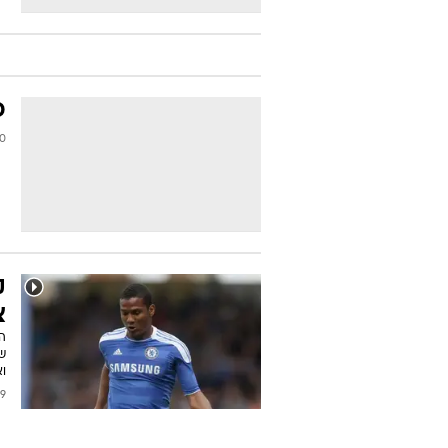
פ
2014
ק
צ
הכ
שע
וא
2013