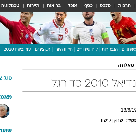
תרבות
סלבס
כסף
אוכל
בריאות
תיירות
טכנולוגיה
שחקים
הנבחרות
לוח שידורים
חידון היורו
תקצירים
עוד ביורו 2020
דיבור צפוף
 מאלודה
תכנית היורו
סגל
צ
לוח תוצאות
2 כדורגל
מגזין
דעות ופרשנויות
מאמן
וואלה! ספורט
13
/
6
/
1
שחקן קישור
קיד:
שוערי