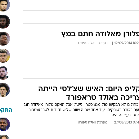
לורן מאלודה חתם במץ
10:20 12/09/
מערכת וואלה ספורט
ליפ היום: האיש שצ'לסי הייתה
ריכה באולד טראפורד
חולים לא הבקיעו מול מנצ'סטר יונייטד, אבל האקס פלורן מאלודה חגג
התקפ
ר בכורה בטורקיה, ועוד אחד שהיה שווה שלוש נקודות לטרבזונספור -
יזה שער זה היה
07:49 27/08/
מערכת וואלה ספורט