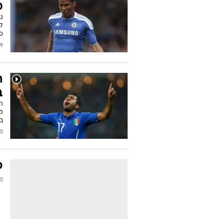
מ
נ
למ
ס
2017
ב
ה
מ
בנ
/2016
פ
/2014