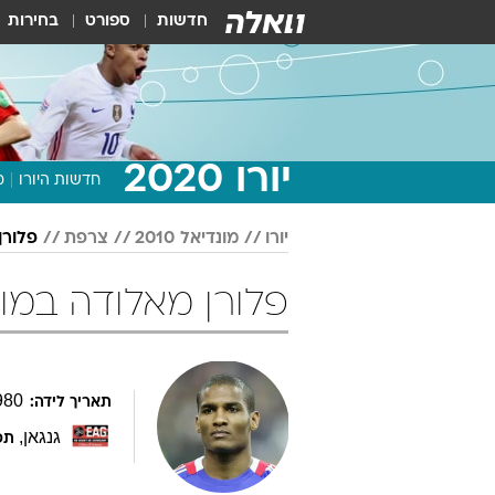
חדשות
ספורט
בחירות
יורו 2020
חדשות היורו
מ
יורו
מונדיאל 2010
צרפת
פלורן
פלורן מאלודה במונדיאל 010
980
תאריך לידה:
גנגאן
,
תפ