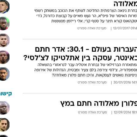
אלודה
בחרת גינאה הצרפתית החליטה לשתף את הכוכב במשחק רשמי
רות האיסור של פיפ"א, הר געש מאיים על קבוצת כדורגל, ג'רי
טקהאוס קורא תיגר על סטף קרי, אלי רייזמן מנשנשת
09:49 12/07/
מערכת וואלה ספורט
העברות בעולם - 30.1: אדר חתם
אינטר, עסקה בין אתלטיקו לצ'לסי?
מתאזרח הברזילאי של נבחרת איטליה עבר לנראזורי בהשאלה
סמפדוריה, צ'לסי צירפה בלם צעיר ומבטיח, הגדולות של אירופה
יסיונות נואשים לעסקאות, והיכן חתם פלורן מאלודה?
14:10 30/01
מערכת וואלה ספורט
קישור
לורן מאלודה חתם במץ
18:10 12/09
מערכת וואלה ספורט