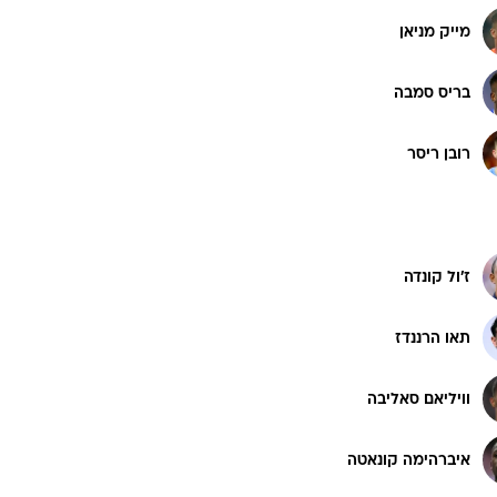
מייק מניאן
בריס סמבה
רובן ריסר
ז'ול קונדה
תאו הרננדז
וויליאם סאליבה
איברהימה קונאטה