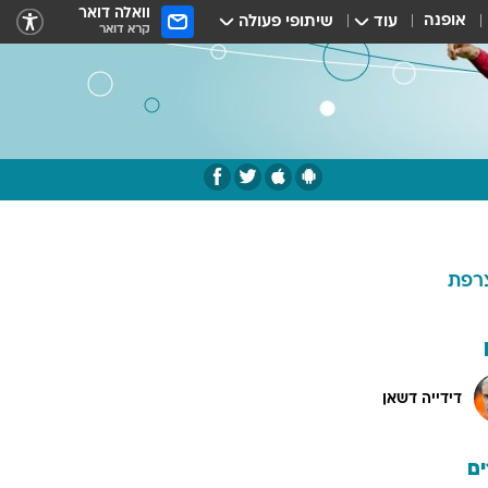
וואלה דואר
אופנה
עוד
שיתופי פעולה
קרא דואר
רפת
דידייה דשאן
ם