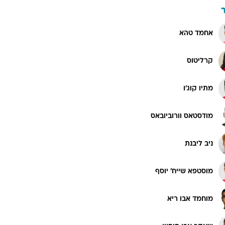
אחמד טהא
קרליטוס
מתיו קוג'ו
מודסטאס וורוביובאס
ניב ליבנת
מוסטפא שייח' יוסף
מוחמד אבו ריא