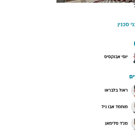
ני סכנין
יוסי אבוקסיס
ם
ראול בלבראו
מוחמד אבו ניל
מג'ד סלימאן