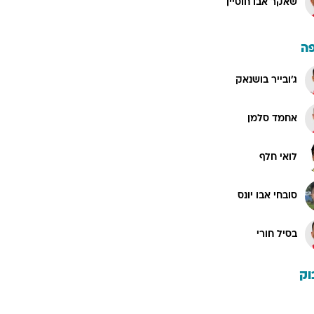
שאקר אבו חוסיין
ה
ג'ובייר בושנאק
אחמד סלמן
לואי חלף
סובחי אבו יונס
בסיל חורי
וק