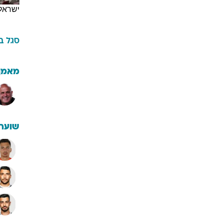
ישראל
סגל
ב
מאמן
שוערי