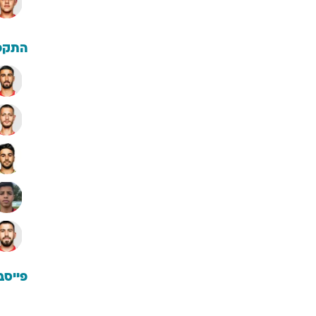
התקפ
פייסב