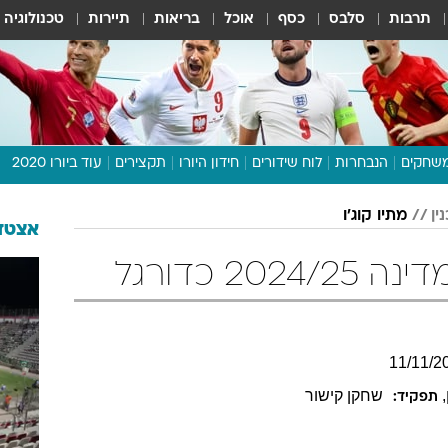
תרבות
סלבס
כסף
אוכל
בריאות
תיירות
טכנולוגיה
שחקים
הנבחרות
לוח שידורים
חידון היורו
תקצירים
עוד ביורו 2020
דיבור צפוף
ין
מתיו קוג'ו
תכנית היורו
אצטדי
לוח תוצאות
20 כדורגל
מגזין
דעות ופרשנויות
וואלה! ספורט
11
/
11
/
2
,
שחקן קישור
תפקיד: