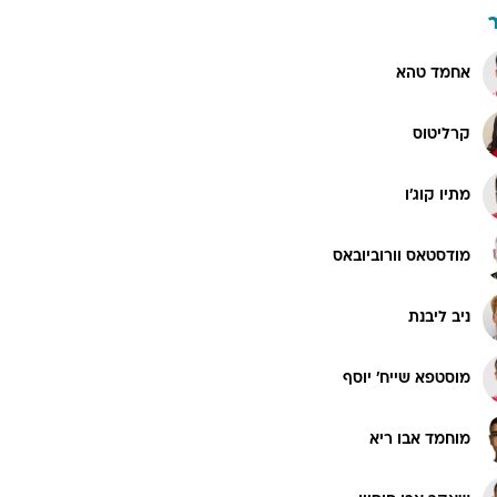
אחמד טהא
קרליטוס
מתיו קוג'ו
מודסטאס וורוביובאס
ניב ליבנת
מוסטפא שייח' יוסף
מוחמד אבו ריא