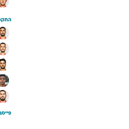
התקפ
פייסב