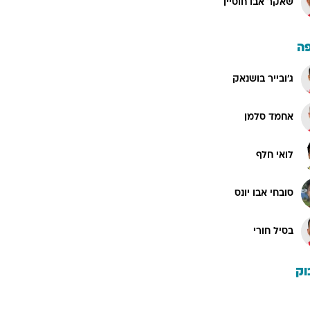
שאקר אבו חוסיין
ה
ג'ובייר בושנאק
אחמד סלמן
לואי חלף
סובחי אבו יונס
בסיל חורי
וק