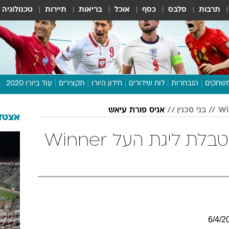
תרבות
סלבס
כסף
אוכל
בריאות
תיירות
טכנולוגיה
שחקים
הנבחרות
לוח שידורים
חידון היורו
תקצירים
עוד ביורו 2020
דיבור צפוף
בני סכנין
אניס פורת עיאש
תכנית היורו
אצטדי
לוח תוצאות
אניס פורת עיאש בטבלת ליגת העל Winner
מגזין
דעות ופרשנויות
וואלה! ספורט
6
/
4
/
2