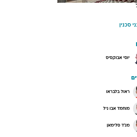
ני סכנין
יוסי אבוקסיס
ם
ראול בלבראו
מוחמד אבו ניל
מג'ד סלימאן