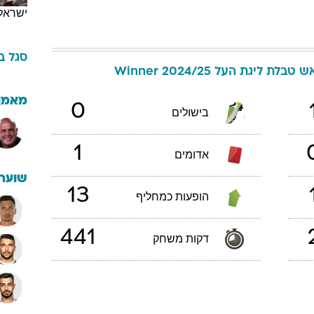
ישראל
סגל
ב
אש
טבלת ליגת העל Winner 2024/25
מאמן
0
בישולים
1
אדומים
שוערי
13
הופעות כמחליף
441
דקות משחק