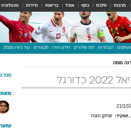
תרבות
סלבס
כסף
אוכל
בריאות
תיירות
טכנולוגיה
שחקים
הנבחרות
לוח שידורים
חידון היורו
תקצירים
עוד ביורו 2020
דיבור צפוף
רנה סוסה
תכנית היורו
סגל
ק
לוח תוצאות
דורגל
מגזין
דעות ופרשנויות
מאמן
וואלה! ספורט
21
/
1
/
1
,
שחקן הגנה
תפקיד:
שוערי