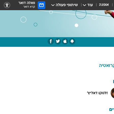
וואלה דואר
אופנה
עוד
שיתופי פעולה
קרא דואר
רואטיה
זלטקו דאליץ'
ם