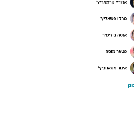
אנדריי קרמאריץ'
מרקו פשאליץ'
אנטה בודימיר
פטאר מוסה
איגור מטאנוביץ'
וק