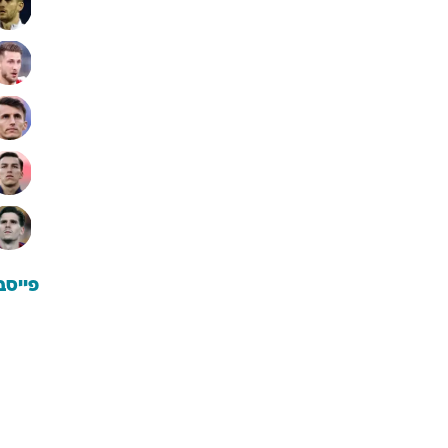
פייסב