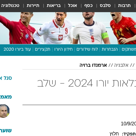
תרבות
סלבס
כסף
אוכל
בריאות
תיירות
טכנולוגיה
שחקים
הנבחרות
לוח שידורים
חידון היורו
תקצירים
עוד ביורו 2020
דיבור צפוף
אלבניה
ארמנדו ברויה
תכנית היורו
סגל
א
לוח תוצאות
ארמנדו ברויה בטבלאות יורו 2024 - שלב
מגזין
דעות ופרשנויות
מאמן
וואלה! ספורט
10
/
9
/
2
שוערי
חלוץ
תפקיד: