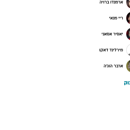
ארמנדו ברויה
ריי מנאי
יאסיר אסאני
מירלינד דאקו
ארבר הוג'ה
וק