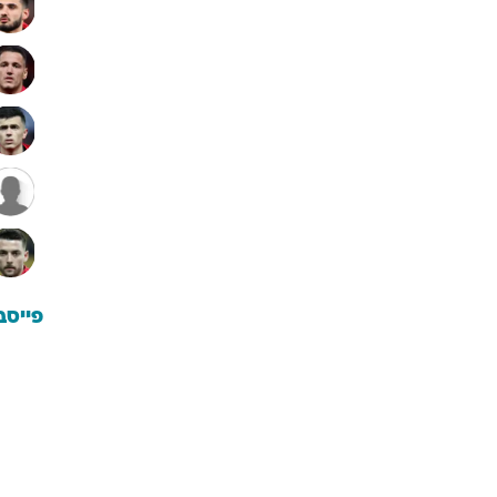
פייסב