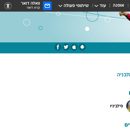
וואלה דואר
אופנה
עוד
שיתופי פעולה
קרא דואר
לבניה
סילביניו
ם