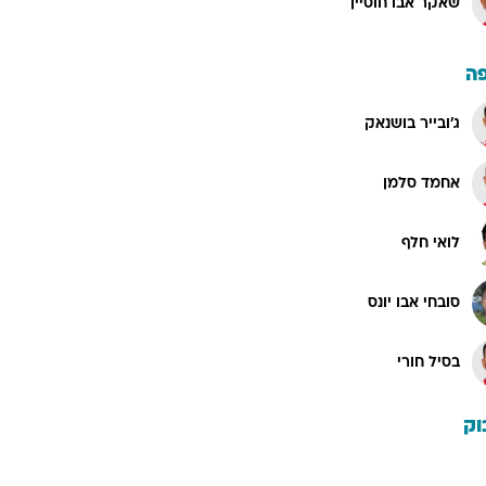
שאקר אבו חוסיין
ה
ג'ובייר בושנאק
אחמד סלמן
לואי חלף
סובחי אבו יונס
בסיל חורי
וק