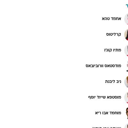
אחמד טהא
קרליטוס
מתיו קוג'ו
מודסטאס וורוביובאס
ניב ליבנת
מוסטפא שייח' יוסף
מוחמד אבו ריא