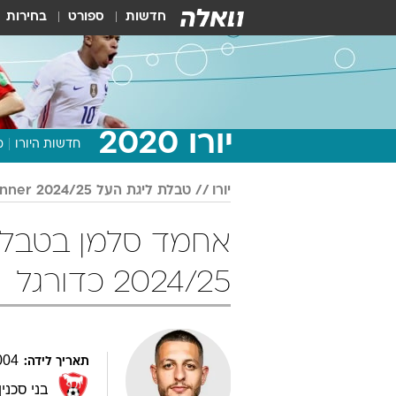
חדשות
ספורט
בחירות
יורו 2020
חדשות היורו
מ
יורו
טבלת ליגת העל Winner 2024/25
2024/25 כדורגל
004
תאריך לידה:
בני סכנין