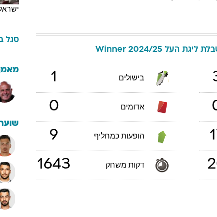
ישראל
סגל
ב
לת ליגת העל Winner 2024/25
מאמן
1
בישולים
0
אדומים
שוערי
9
1
הופעות כמחליף
1643
2
דקות משחק