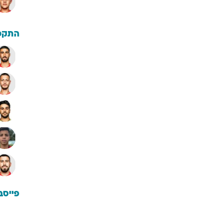
התקפ
פייסב