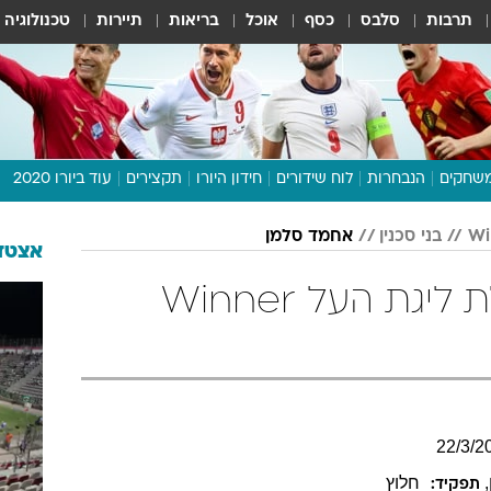
תרבות
סלבס
כסף
אוכל
בריאות
תיירות
טכנולוגיה
שחקים
הנבחרות
לוח שידורים
חידון היורו
תקצירים
עוד ביורו 2020
דיבור צפוף
בני סכנין
אחמד סלמן
תכנית היורו
אצטדי
לוח תוצאות
אחמד סלמן בטבלת ליגת העל Winner
מגזין
דעות ופרשנויות
וואלה! ספורט
22
/
3
/
2
,
חלוץ
תפקיד: