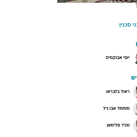
ני סכנין
יוסי אבוקסיס
ם
ראול בלבראו
מוחמד אבו ניל
מג'ד סלימאן