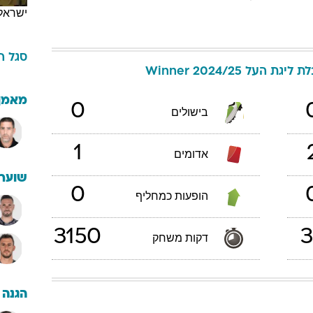
ישראל
סגל
ה
ליגת העל Winner 2024/25
מאמן
0
בישולים
1
אדומים
שוערי
0
הופעות כמחליף
3150
3
דקות משחק
הגנה