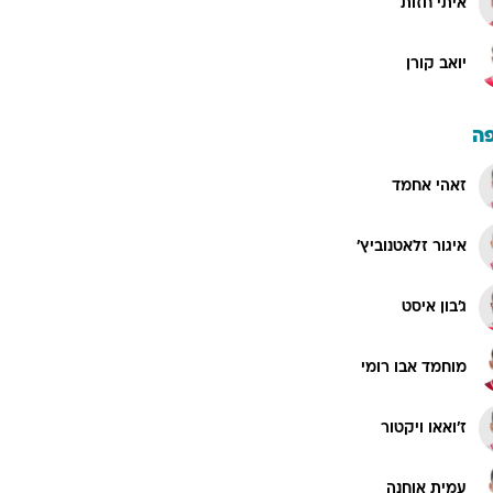
איתי חזות
יואב קורן
ה
זאהי אחמד
איגור זלאטנוביץ'
ג'בון איסט
מוחמד אבו רומי
ז'ואאו ויקטור
עמית אוחנה