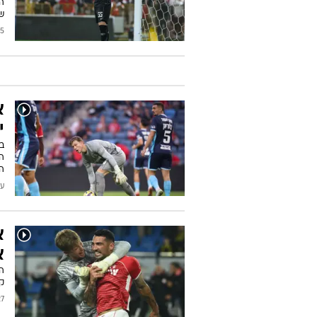
ה
ש
2026
א
י
ב
ה
הנ
עודכן
א
א
ה
ק
/2026