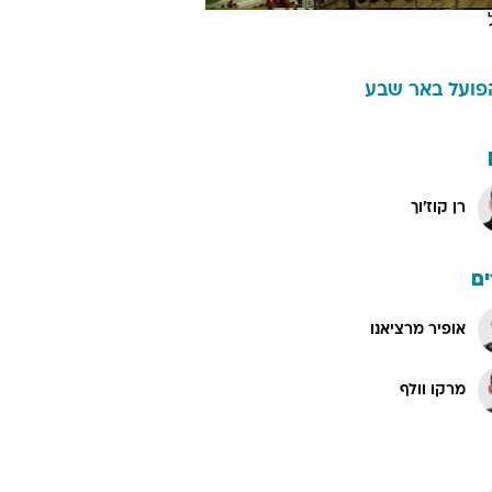
פועל באר שבע
רן קוז'וך
ם
אופיר מרציאנו
מרקו וולף