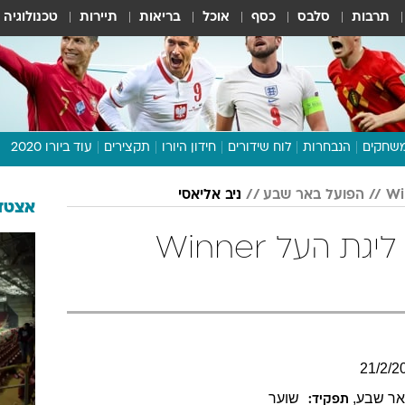
תרבות
סלבס
כסף
אוכל
בריאות
תיירות
טכנולוגיה
שחקים
הנבחרות
לוח שידורים
חידון היורו
תקצירים
עוד ביורו 2020
דיבור צפוף
הפועל באר שבע
ניב אליאסי
תכנית היורו
אצטדי
לוח תוצאות
ניב אליאסי בטבלת ליגת העל Winner
מגזין
דעות ופרשנויות
וואלה! ספורט
21
/
2
/
2
אר שבע
,
שוער
תפקיד: