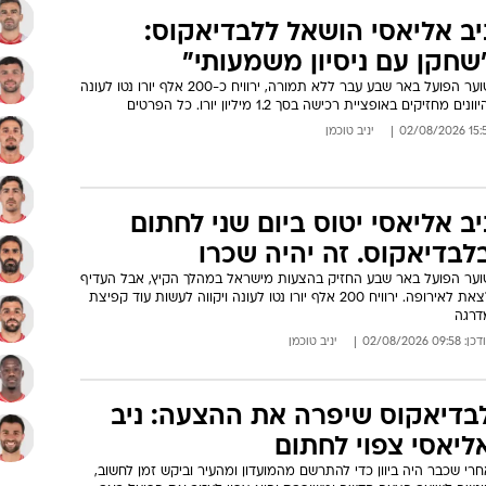
יב אליאסי הושאל ללבדיאקוס:
שחקן עם ניסיון משמעותי"
שוער הפועל באר שבע עבר ללא תמורה, ירוויח כ-200 אלף יורו נטו לעונה
יוונים מחזיקים באופציית רכישה בסך 1.2 מיליון יורו. כל הפרטים
15:51 02/08
יניב טוכמן
יב אליאסי יטוס ביום שני לחתום
לבדיאקוס. זה יהיה שכרו
וער הפועל באר שבע החזיק בהצעות מישראל במהלך הקיץ, אבל העדיף
לצאת לאירופה. ירוויח 200 אלף יורו נטו לעונה ויקווה לעשות עוד קפיצת
דרגה
: 09:58 02/08/2026
יניב טוכמן
בדיאקוס שיפרה את ההצעה: ניב
ליאסי צפוי לחתום
רי שכבר היה ביוון כדי להתרשם מהמועדון ומהעיר וביקש זמן לחשוב,