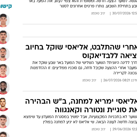
וגשה לשוער הצעה חדשה ומשופרת והוא צפוי לעזוב את הפועל באר
קישור
בע בתחילת השבוע. נותרו פרטים אחרונים לסגור
12:55 30/07/
יניב טוכמן
חרי שהתלבט, אליאסי שוקל בחיוב
ציאה ללבדיאקוס
דרך לליגה היוונית? השוער השלישי של הפועל באר שבע שוקל את
מעבר אחרי ההצעה שקיבל ודחה, גם סוכניו ממליצים: זו ההזדמנות
כונה לקריירה
: 08:21 26/07/2026
יניב טוכמן
ליאסי ימריא למחנה, ב"ש הבהירה
ת סוגיית ונטורה וקאנגווה
שוער לא בתכניות המקצועיות, אבל ימשיך במסגרת המועדון עד שימצא
בוצה חדשה לעונה הבאה. שי אליאס לא יגיע למחנה בפולין
12:27 29/06
יניב טוכמן