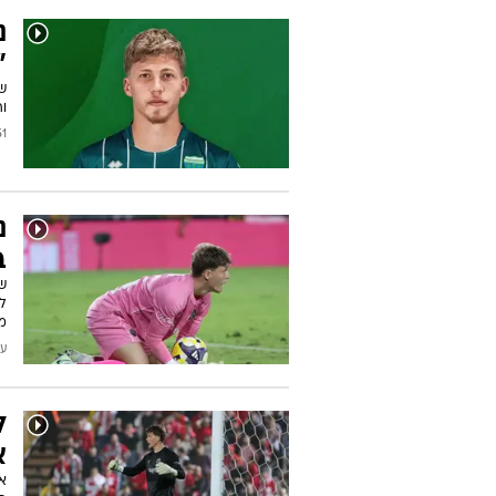
נ
"
וה
/2026
נ
ב
ש
מ
עודכן
ל
א
אח