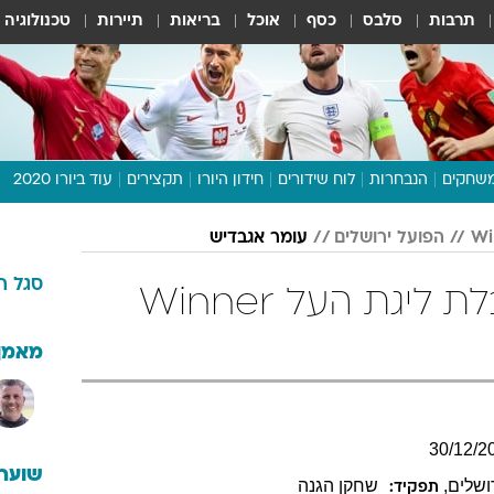
תרבות
סלבס
כסף
אוכל
בריאות
תיירות
טכנולוגיה
שחקים
הנבחרות
לוח שידורים
חידון היורו
תקצירים
עוד ביורו 2020
דיבור צפוף
הפועל ירושלים
עומר אגבדיש
תכנית היורו
סגל
ה
לוח תוצאות
עומר אגבדיש בטבלת ליגת העל Winner
מגזין
דעות ופרשנויות
מאמן
וואלה! ספורט
30
/
12
/
2
שוערי
ושלים
,
שחקן הגנה
תפקיד: