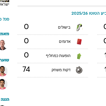
ישראל
ע הטוטו 2025/26
סגל
מ
0
בישולים
מאמן
0
אדומים
0
הופעות כמחליף
שוערי
74
דקות משחק
הגנה