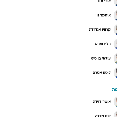
אורי עזו
איתמר נוי
קרווין אנדרדה
הליו וארלה
עילאי בן סימון
לוטם אסרס
ה
אושר דוידה
יונס מלדה