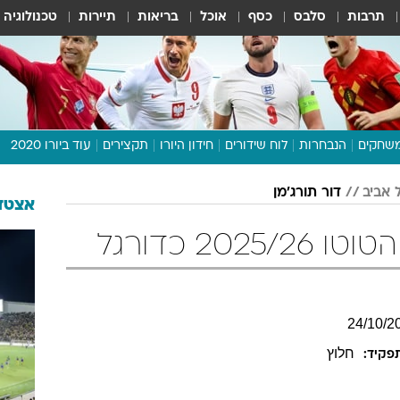
תרבות
סלבס
כסף
אוכל
בריאות
תיירות
טכנולוגיה
שחקים
הנבחרות
לוח שידורים
חידון היורו
תקצירים
עוד ביורו 2020
דיבור צפוף
 אביב
דור תורג'מן
תכנית היורו
אצטדי
לוח תוצאות
202 כדורגל
מגזין
דעות ופרשנויות
וואלה! ספורט
24
/
10
/
2
חלוץ
פקיד: