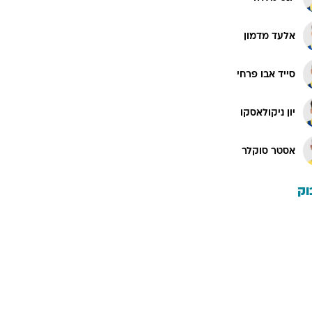
אלעד מדמון
סייד אבו פרחי
יון ניקולאסקו
אסטר סוקלר
וק