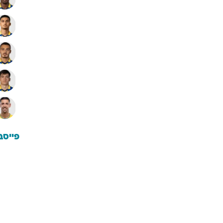
פייסב