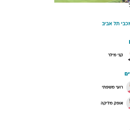
כבי תל אביב
קני מילר
ם
רועי משפתי
אופק מליקה