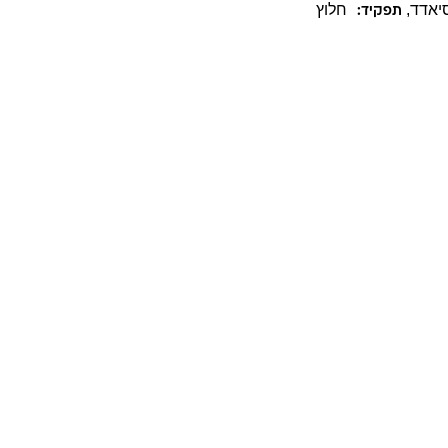
יאדד
,
חלוץ
תפקיד: