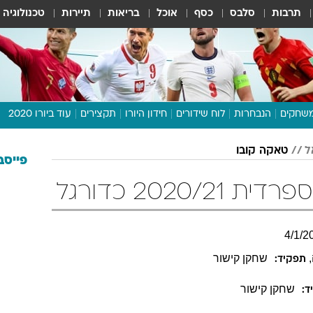
תרבות
סלבס
כסף
אוכל
בריאות
תיירות
טכנולוגיה
שחקים
הנבחרות
לוח שידורים
חידון היורו
תקצירים
עוד ביורו 2020
דיבור צפוף
ל
טאקה קובו
תכנית היורו
פייסב
לוח תוצאות
2020/ כדורגל
מגזין
דעות ופרשנויות
4
/
1
/
2
וואלה! ספורט
,
שחקן קישור
תפקיד:
שחקן קישור
ד: