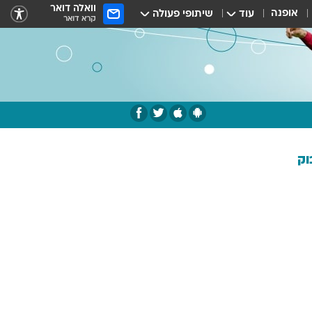
וואלה דואר
אופנה
עוד
שיתופי פעולה
קרא דואר
וק