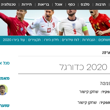
תרבות
סלבס
כסף
אוכל
בריאות
תיירות
טכנולוגיה
שחקים
הנבחרות
לוח שידורים
חידון היורו
תקצירים
עוד ביורו 2020
דיבור צפוף
ארלה
תכנית היורו
סגל
א
לוח תוצאות
ל
מגזין
דעות ופרשנויות
מאמן
7
/
2
/
1
וואלה! ספורט
שחקן קישור
קיד:
שחקן קישור
פקיד:
שוערי