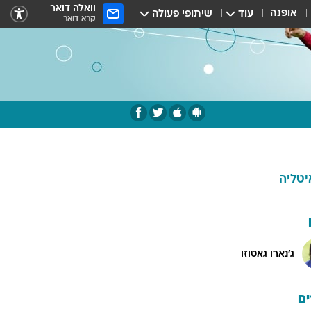
וואלה דואר
אופנה
עוד
שיתופי פעולה
קרא דואר
יטליה
ג'נארו גאטוזו
ם