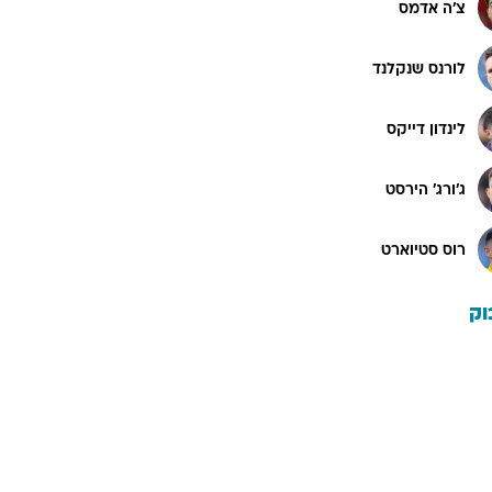
צ'ה אדמס
לורנס שנקלנד
לינדון דייקס
ג'ורג' הירסט
רוס סטיוארט
וק