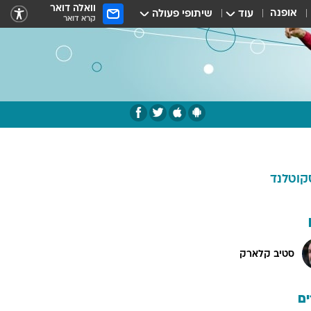
וואלה דואר
אופנה
עוד
שיתופי פעולה
קרא דואר
קוטלנד
סטיב קלארק
ם