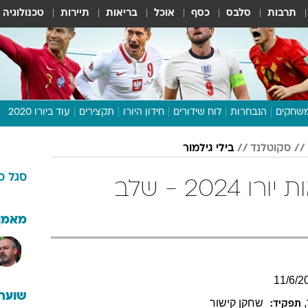
תרבות
סלבס
כסף
אוכל
בריאות
תיירות
טכנולוגיה
שחקים
הנבחרות
לוח שידורים
חידון היורו
תקצירים
עוד ביורו 2020
דיבור צפוף
סקוטלנד
בילי גילמור
תכנית היורו
סגל
ס
לוח תוצאות
בילי גילמור בטבלאות יורו 2024 - שלב
מגזין
דעות ופרשנויות
מאמן
וואלה! ספורט
11
/
6
/
2
שוערי
,
שחקן קישור
תפקיד: