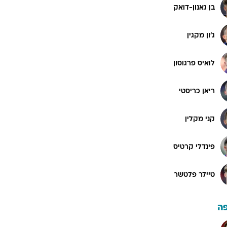
בן גאנון-דואק
ג'ון מקגין
לואיס פרגוסון
ריאן כריסטי
קני מקלין
פינדלי קרטיס
טיילר פלטשר
ה