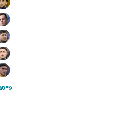
פייסב