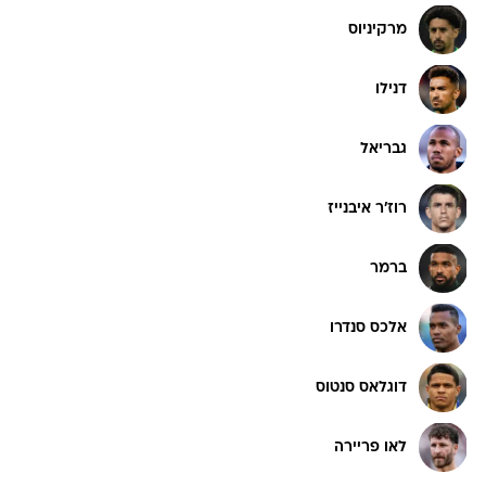
מרקיניוס
דנילו
גבריאל
רוז'ר איבנייז
ברמר
אלכס סנדרו
דוגלאס סנטוס
לאו פריירה