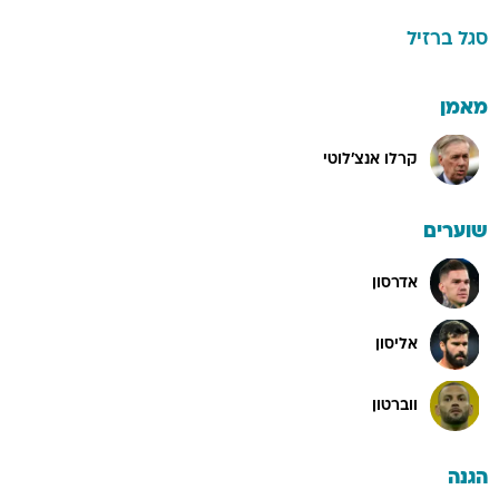
סגל
ברזיל
מאמן
קרלו אנצ'לוטי
שוערים
אדרסון
אליסון
ווברטון
הגנה