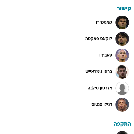
קישור
קאסמירו
לוקאס פאקטה
פאביניו
ברונו גימראייש
אדרסון סילבה
דנילו סנטוס
התקפה