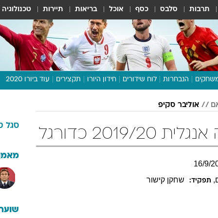
תרבות
סלבס
כסף
אוכל
בריאות
תיירות
טכנולוגיה
שחקים
הנבחרות
לוח שידורים
חידון היורו
תקצירים
עוד ביורו 2020
דיבור צפוף
ם
אוליבר סקיפ
תכנית היורו
סגל
ט
לוח תוצאות
2019/ כדורגל
מגזין
דעות ופרשנויות
מאמן
16
/
9
/
2
וואלה! ספורט
,
שחקן קישור
תפקיד:
שוערי