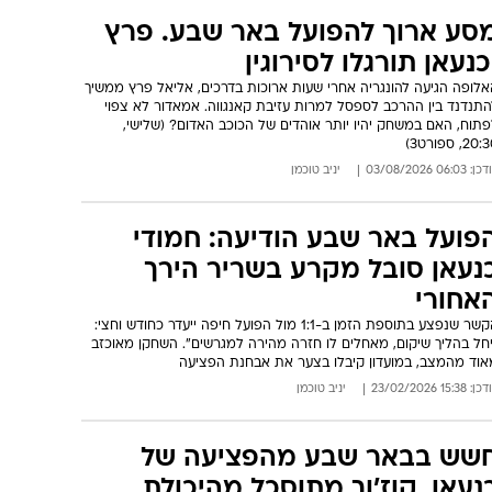
סע ארוך להפועל באר שבע. פרץ
כנעאן תורגלו לסירוגין
אלופה הגיעה להונגריה אחרי שעות ארוכות בדרכים, אליאל פרץ ממשיך
התנדנד בין ההרכב לספסל למרות עזיבת קאנגווה. אמאדור לא צפוי
פתוח, האם במשחק יהיו יותר אוהדים של הכוכב האדום? (שלישי,
20, ספורט3)
: 06:03 03/08/2026
יניב טוכמן
פועל באר שבע הודיעה: חמודי
נעאן סובל מקרע בשריר הירך
אחורי
הקשר שנפצע בתוספת הזמן ב-1:1 מול הפועל חיפה ייעדר כחודש וחצי:
יחל בהליך שיקום, מאחלים לו חזרה מהירה למגרשים". השחקן מאוכזב
אוד מהמצב, במועדון קיבלו בצער את אבחנת הפציעה
: 15:38 23/02/2026
יניב טוכמן
שש בבאר שבע מהפציעה של
נעאן, קוז'וך מתוסכל מהיכולת