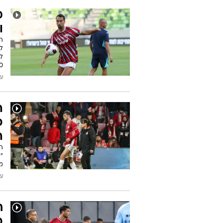
מ
ו
ה
ל
ל
:30
עודכן
ה
כ
ה
"
מ
עודכן
ח
כ