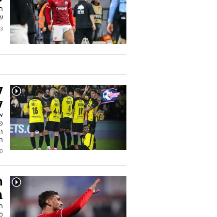
ה
שב
2026
ל
ל
א
פ
הע
ה-
2026
ב
הש
מ