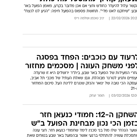
קשר עלול להיעדר כחודש וחצי אם אכן מדובר בקרע, מאמן הפועל באר
ע: "שיחקנו לאט מדי". תחושת פספוס בהפועל חיפה: "הגיע לנו לנצח"
20:23 22/02/
יניב טוכמן
ו
שלמה וייס
רעוד עם כוכבים: הפחד בפסגה
פני משחק העונה | מסכמים מחזור
חרי המעידות של הפועל באר שבע, בית"ר ירושלים היא זו שרעדה
עמיים ותגיע לטרנר מבוהלת. וגם: שאלת העתיד של מכבי תל אביב,
סקה הכי טובה של ינואר והנזק שנגרם לליגת העל. סיכום המחזור
21
12:00 03/02/
תומר יצחק
השחקן ה-12: חמודי כנעאן חזר
זמן הכי נכון מבחינת הפועל ב"ש
ער הנהדר שלו מול בני סכנין לימד שחמודי כנעאן חזר. חצי עונה
תסכלת עשויה להתחלף ברגעי אושר ובהפועל באר שבע בטוחים שאת