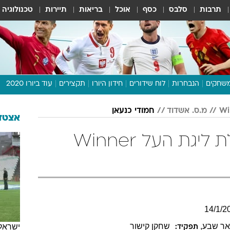
תרבות
סלבס
כסף
אוכל
בריאות
תיירות
טכנולוגיה
שחקים
הנבחרות
לוח שידורים
חידון היורו
תקצירים
עוד ביורו 2020
דיבור צפוף
מ.ס. אשדוד
חמודי כנעאן
תכנית היורו
אצטדי
לוח תוצאות
חמודי כנעאן בטבלת ליגת העל Winner
מגזין
דעות ופרשנויות
וואלה! ספורט
14
/
1
/
2
אר שבע
,
שחקן קישור
ישראל
תפקיד: