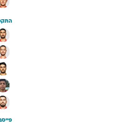
התקפ
פייסב