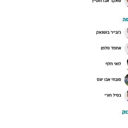
שאקר אבו חוסיין
ה
ג'ובייר בושנאק
אחמד סלמן
לואי חלף
סובחי אבו יונס
בסיל חורי
וק