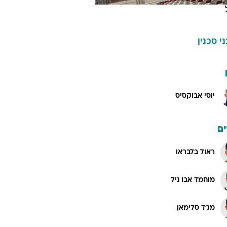
ני סכנין
יוסי אבוקסיס
ם
ראול בלבראו
מוחמד אבו ניל
מג'ד סלימאן