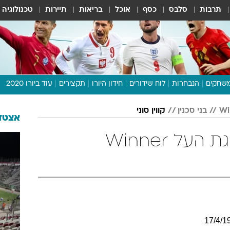
תרבות
סלבס
כסף
אוכל
בריאות
תיירות
טכנולוגיה
שחקים
הנבחרות
לוח שידורים
חידון היורו
תקצירים
עוד ביורו 2020
דיבור צפוף
בני סכנין
קווין סוני
תכנית היורו
אצטדי
לוח תוצאות
קווין סוני בטבלת ליגת העל Winner
מגזין
דעות ופרשנויות
וואלה! ספורט
17
/
4
/
1