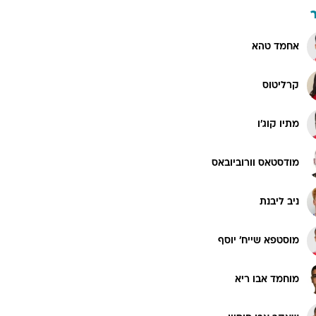
אחמד טהא
קרליטוס
מתיו קוג'ו
מודסטאס וורוביובאס
ניב ליבנת
מוסטפא שייח' יוסף
מוחמד אבו ריא