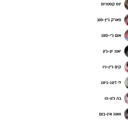
ינס קסטרופ
פארק ג'ין-סוב
אום ג'י-סונג
יאנג יון-ג'ון
קים ג'ין-גיו
לי דונג-גיונג
בה ג'ון-הו
וואנג אין-בום