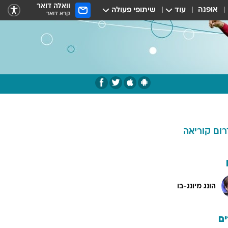
וואלה דואר
אופנה
עוד
שיתופי פעולה
קרא דואר
רום קוריאה
הונג מיונג-בו
ם