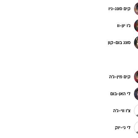
קים סונג-גיו
ג'ו יון-וו
סונג בום-קון
קים מין-ג'ה
לי האן-בום
צ'ו ווי-ג'ה
לי גי-יוק