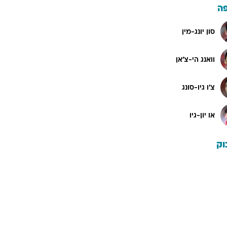
ה
סון יונג-מין
וואנג הי-צ'אן
צ'ו גיו-סונג
או יון-גיו
וק