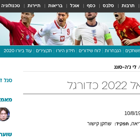
תרבות
סלבס
כסף
אוכל
בריאות
תיירות
טכנולוגיה
שחקים
הנבחרות
לוח שידורים
חידון היורו
תקצירים
עוד ביורו 2020
דיבור צפוף
לי ג'ה-סונג
תכנית היורו
סגל
ד
לוח תוצאות
ורגל
מגזין
דעות ופרשנויות
מאמן
וואלה! ספורט
10
/
8
/
1
יאה
,
שחקן קישור
תפקיד:
שוערי