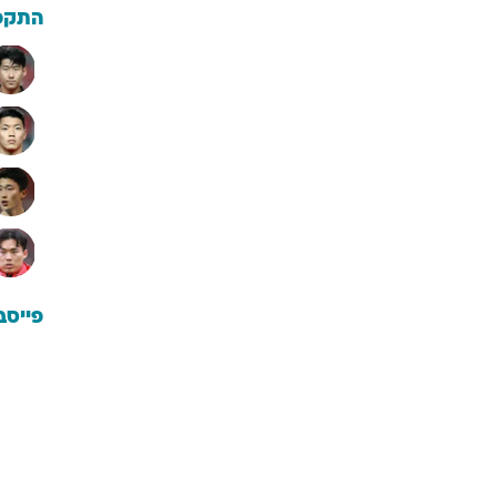
התקפ
פייסב