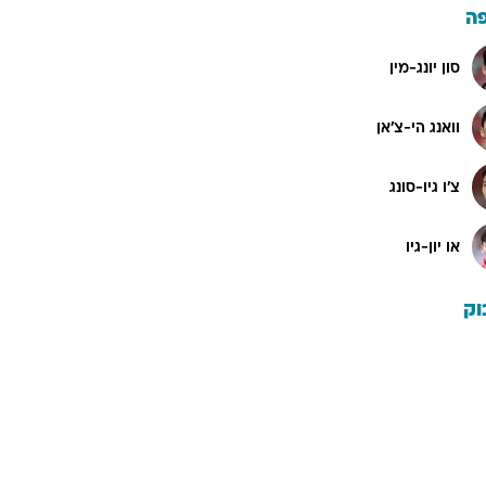
ה
סון יונג-מין
וואנג הי-צ'אן
צ'ו גיו-סונג
או יון-גיו
וק