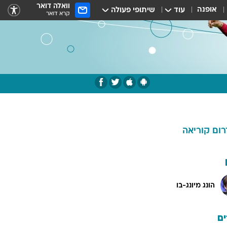
וואלה דואר
אופנה
עוד
שיתופי פעולה
קרא דואר
רום קוריאה
הונג מיונג-בו
ם