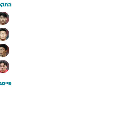
התקפ
פייסב