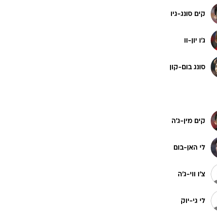
קים סונג-גיו
ג'ו יון-וו
סונג בום-קון
קים מין-ג'ה
לי האן-בום
צ'ו ווי-ג'ה
לי גי-יוק