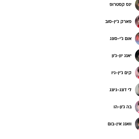
ינס קסטרופ
פארק ג'ין-סוב
אום ג'י-סונג
יאנג יון-ג'ון
קים ג'ין-גיו
לי דונג-גיונג
בה ג'ון-הו
וואנג אין-בום