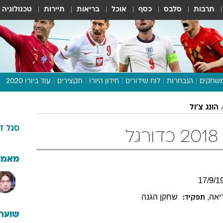
תרבות
סלבס
כסף
אוכל
בריאות
תיירות
טכנולוגיה
שחקים
הנבחרות
לוח שידורים
חידון היורו
תקצירים
עוד ביורו 2020
דיבור צפוף
הונג צ'ול
תכנית היורו
סגל
ד
לוח תוצאות
ל
מגזין
דעות ופרשנויות
מאמן
וואלה! ספורט
17
/
9
/
1
יאה
,
שחקן הגנה
תפקיד:
שוערי