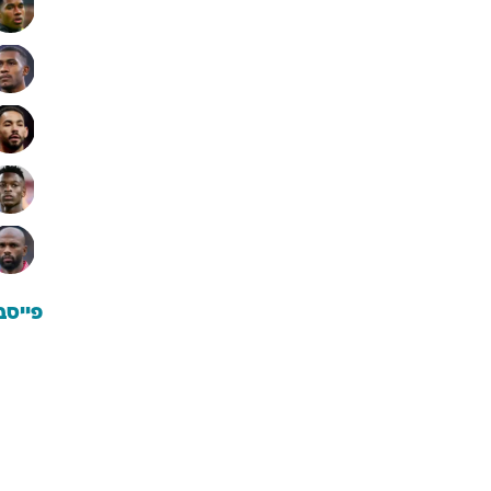
פייסב