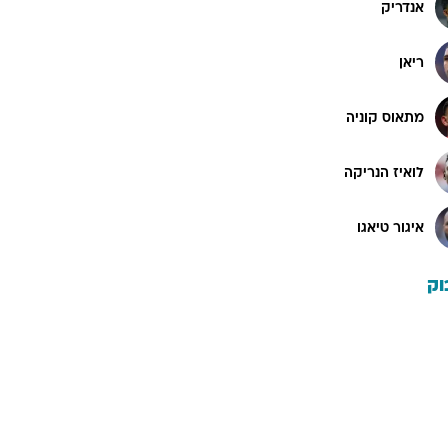
אנדריק
ריאן
מתאוס קוניה
לואיז הנריקה
איגור טיאגו
וק