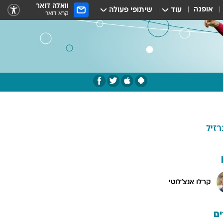
וואלה דואר
אופנה
עוד
שיתופי פעולה
קרא דואר
רזיל
קרלו אנצ'לוטי
ם