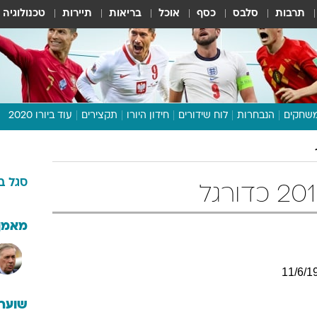
תרבות
סלבס
כסף
אוכל
בריאות
תיירות
טכנולוגיה
שחקים
הנבחרות
לוח שידורים
חידון היורו
תקצירים
עוד ביורו 2020
דיבור צפוף
תכנית היורו
סגל
ב
לוח תוצאות
מגזין
דעות ופרשנויות
מאמן
וואלה! ספורט
11
/
6
/
1
שוערי