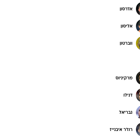
אדרסון
אליסון
ווברטון
מרקיניוס
דנילו
גבריאל
רוז'ר איבנייז