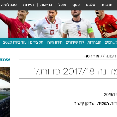
תרבות
סלבס
כסף
אוכל
בריאות
תיירות
טכנולוגיה
שחקים
הנבחרות
לוח שידורים
חידון היורו
תקצירים
עוד ביורו 2020
דיבור צפוף
רעננה
אור דסה
תכנית היורו
אצטדי
לוח תוצאות
2 כדורגל
מגזין
דעות ופרשנויות
וואלה! ספורט
20
/
9
/
1
וד
,
שחקן קישור
תפקיד: