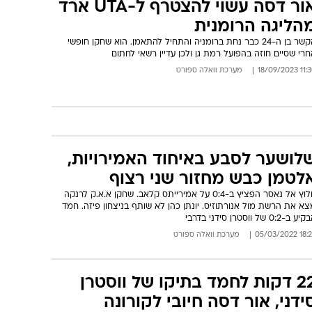
אור דסה עשוי להצטרף ל-UTA ארד
הליגה הרומנית
הקשר בן ה-24 כבר נחת ברומניה והתחיל להתאמן. הוא שחקן חופשי
רי שסיים חוזה בהפועל רמת גן ולכן עדיין רשאי לחתום
11:30 18/09
מערכת וואלה ספורט
לושער לסבע באיחוד האמירויות,
לטמן כבש מחזור שני רצוף
חלוץ אל נאסר הפציץ ב-0:4 על אמירייתס קלאב. שחקן א.א.ק לרנקה
א את הרשת מול אנורתוזיס. יונתן כהן לא שותף בניצחון פיזה. חמד
ע ב-0:2 של ווסטרן סידני בדרבי
18:24 05/03/
מערכת וואלה ספורט
22 דקות לחמד בתיקו של ווסטרן
ידני, אור דסה חיובי לקורונה