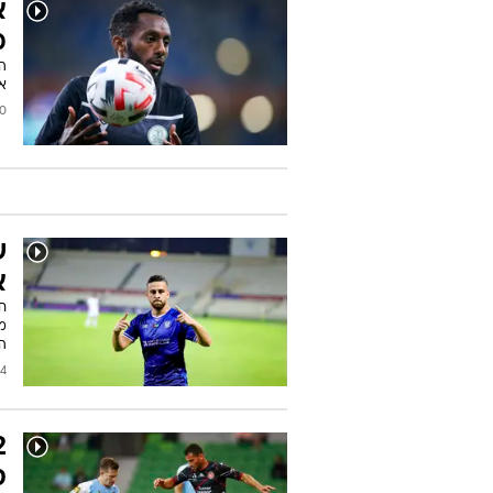
מ
אח
/2023
ש
א
מצ
הבקי
2022
ס