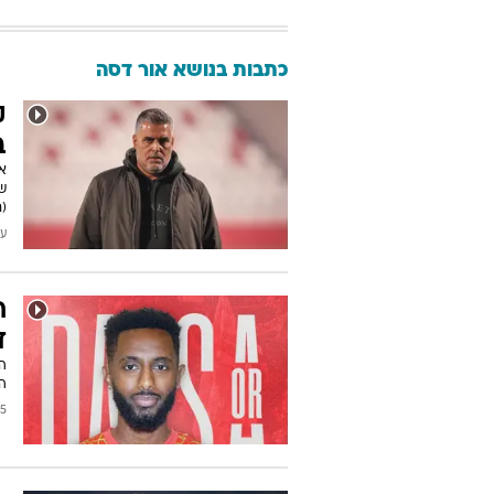
כתבות בנושא אור דסה
ק
ב
אש
ש
(ח
עודכן
ח
ד
המ
2025