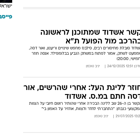
ישראל
פייסב
שר אשדוד שמתוכנן לראשונה
הרכב מול הפועל ת"א
דוד סובלת מחיסורים רבים, סילבס מחפש שינויים וריענון, ואור דסה,
ממעט לשחק, אמור לפתוח במשחק הגביע בבלומפילד. אנסה חוזר
מישי, 20:00)
: 12:51 24/12/2025
יניב טוכמן
וזר לליגת העל: אחרי שהרשים, אור
סה חתם במ.ס. אשדוד
הקשר בן ה-26 שב לליגה הבכירה אחרי שהותיר רושם חיובי על הצוות
קצועי כנבחן: "התחברתי לחדר ולצוות, אחזיר על האמון בי"
13:25 21/07/
יניב טוכמן