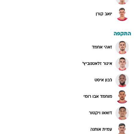
יואב קורן
התקפה
זאהי אחמד
איגור זלאטנוביץ'
ג'בון איסט
מוחמד אבו רומי
ז'ואאו ויקטור
עמית אוחנה