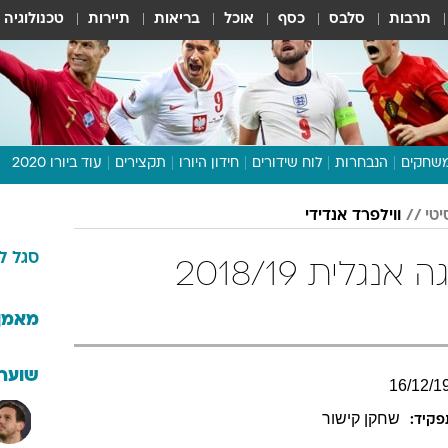
תרבות
סלבס
כסף
אוכל
בריאות
תיירות
טכנולוגיה
שחקים
הנבחרות
לוח שידורים
חידון היורו
תקצירים
עוד ביורו 2020
דיבור צפוף
טי
ווילפרד אנדידי
תכנית היורו
סגל
ל
לוח תוצאות
ווילפרד אנדידי בליגה אנגלית 2018/19
מגזין
דעות ופרשנויות
מאמן
וואלה! ספורט
שוערי
16
/
12
/
1
שחקן קישור
פקיד: