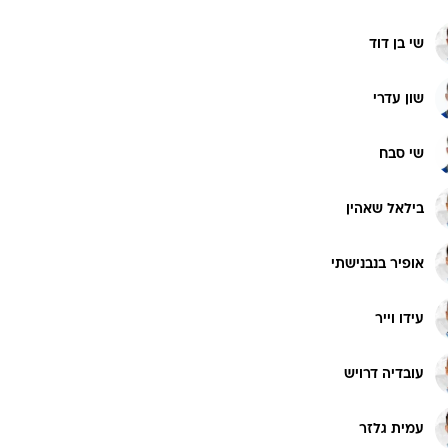
שי בן דוד
שון עדרי
שי סבח
בילאל שאהין
אופיר בנבנישתי
עידו וייר
עובדיה דרויש
עמית גלזר