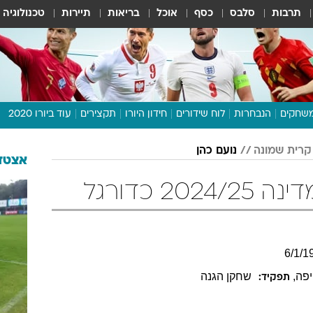
תרבות
סלבס
כסף
אוכל
בריאות
תיירות
טכנולוגיה
שחקים
הנבחרות
לוח שידורים
חידון היורו
תקצירים
עוד ביורו 2020
דיבור צפוף
 קרית שמונה
נועם כהן
תכנית היורו
אצטדי
לוח תוצאות
2 כדורגל
מגזין
דעות ופרשנויות
וואלה! ספורט
6
/
1
/
1
יפה
,
שחקן הגנה
תפקיד: