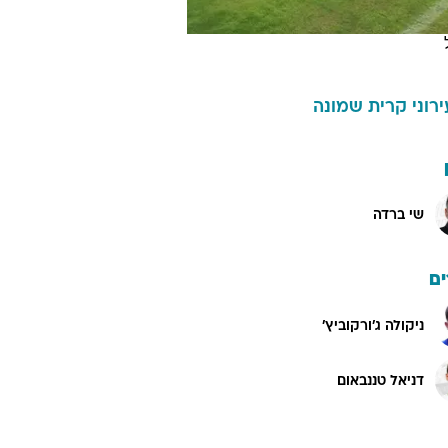
ירוני קרית שמונה
שי ברדה
ם
ניקולה ג'ורקוביץ'
דניאל טננבאום