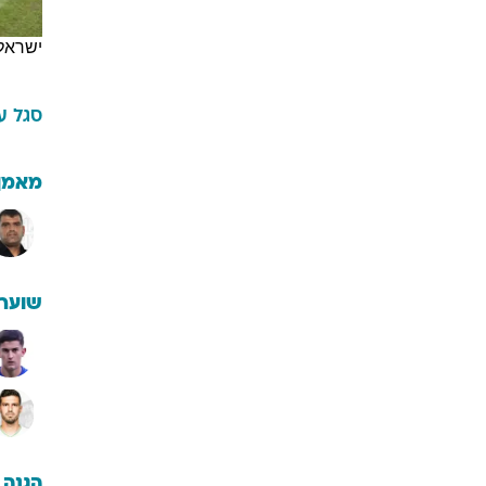
ישראל
סגל
ע
מאמן
שוערי
הגנה