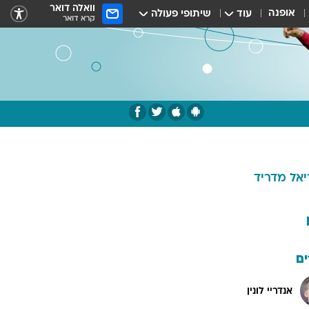
וואלה דואר
אופנה
עוד
שיתופי פעולה
קרא דואר
יאל מדריד
ם
אנדריי לונין