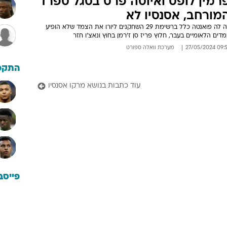
רמין לופס ואיוסה פרס בסגל ספרד
מורחב, אסנסיו לא
דה לה פואנטה כלל ברשימת 29 השחקנים ליורו את הצמד שלא הופיע
דים הלאומיים בעבר, חלוץ פריז סן ז'רמן בחוץ ונאצ'ו חזר
09:57 27/05/
מערכת וואלה ספורט
התקפ
עוד כתבות בנושא מרקו אסנסיו
פייסב