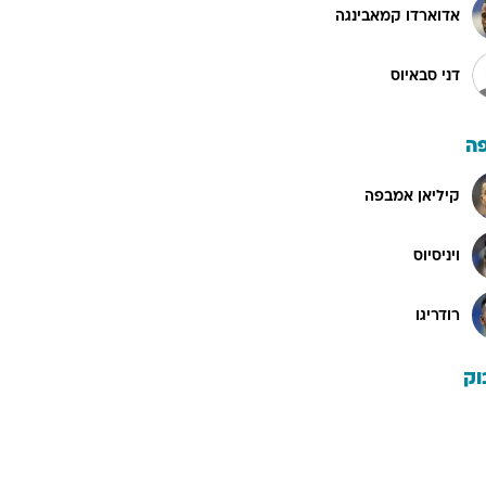
אדוארדו קמאבינגה
דני סבאיוס
ה
קיליאן אמבפה
ויניסיוס
רודריגו
וק