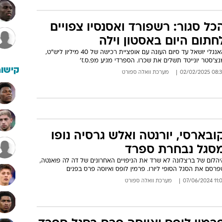
כל סגור: רשפורד ואסנסיו צפויים
חתום היום באסטון וילה
האנגלי יושאל עד סיום העונה עם אופציית רכישה של 40 מיליון ליש"ט,
צ'סטר יונייטד תשלים את שכרו. הספרדי מגיע מפ.ס.ז'
קישור
08:39 02/02/
מערכת וואלה ספורט
ובארסי, יורנטה ואלש גרסיה נופו
סגל נבחרת ספרד
יהלום של ברצלונה לא שרד את הניפויים האחרונים של דה לה פואנטה,
רסם את הסגל הסופי ליורו. פרמין לופס ואיוסה פרס בפנים
11:07 07/06
מערכת וואלה ספורט