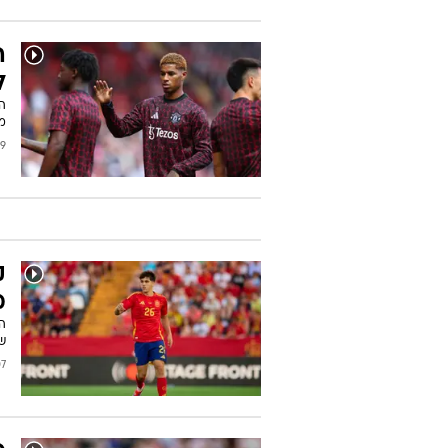
ה
ל
מנ
2025
ק
מ
ה
שפ
/2024