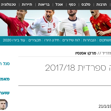
תרבות
סלבס
כסף
אוכל
בריאות
תיירות
טכנולוגיה
שחקים
הנבחרות
לוח שידורים
חידון היורו
תקצירים
עוד ביורו 2020
דיבור צפוף
דריד
מרקו אסנסיו
תכנית היורו
סגל
ר
לוח תוצאות
מרקו אסנסיו בליגה ספרדית 2017/18
מגזין
דעות ופרשנויות
מאמן
וואלה! ספורט
שוערי
21
/
1
/
1