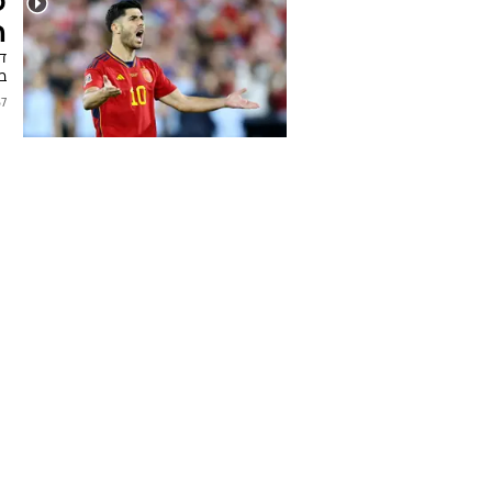
פ
ה
במ
2024