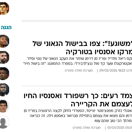
הגנה
משוגע!": צפו בבישול הגאוני של
רקו אסנסיו בטורקיה
ס ריאל מדריד ופריז סן ז'רמן שחזר את העקב הגאוני של גוטי וסידר
קטורקוגלו שער קל מול גנצ'לרבירלי. בספרד התמוגגו: "זה בישול חייו"
: 18:22 09/02/2026
מערכת וואלה ספורט
מד רעים: כך רשפורד ואסנסיו החיו
עצמם את הקריירה
נגלי נזרק ממנצ'סטר יונייטד, הספרדי נדחק לקצה הרוטציה בפריז סן
'רמן והם מצאו את עצמם בתחילת פברואר באסטון וילה. זה כנראה
מהלך הכי טוב שהם עשו
05:00 13/03/
מערכת וואלה ספורט