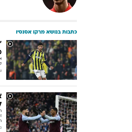
כתבות בנושא מרקו אסנסיו
"
מ
אק
לא
עודכן
צ
ל
הא
ז
ה
2025