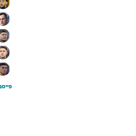
פייסב