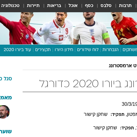
תרבות
סלבס
כסף
אוכל
בריאות
תיירות
טכנולוגיה
שחקים
הנבחרות
לוח שידורים
חידון היורו
תקצירים
עוד ביורו 2020
דיבור צפוף
ט ארמסטרונג
תכנית היורו
סגל
ס
לוח תוצאות
2020 כדורגל
מגזין
דעות ופרשנויות
מאמן
30
/
3
/
1
וואלה! ספורט
פטון
,
שחקן קישור
תפקיד:
,
שחקן קישור
תפקיד:
שוערי