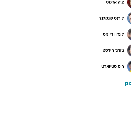
צ'ה אדמס
לורנס שנקלנד
לינדון דייקס
ג'ורג' הירסט
רוס סטיוארט
וק