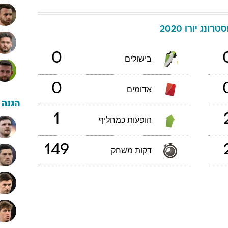
טרונג
יורו 2020
0
בישולים
0
אדומים
הגנה
1
הופעות כמחליף
149
דקות משחק