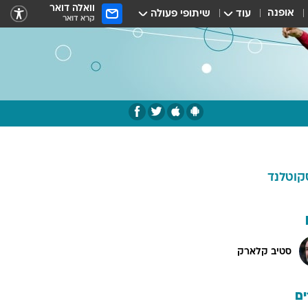
וואלה דואר
אופנה
עוד
שיתופי פעולה
קרא דואר
קוטלנד
סטיב קלארק
ם