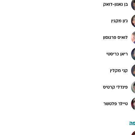
בן גאנון-דואק
ג'ון מקגין
לואיס פרגוסון
ריאן כריסטי
קני מקלין
פינדלי קרטיס
טיילר פלטשר
ה