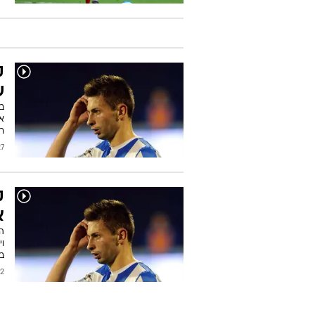
ק
ש
ב
אש
רו
2020
ק
א
וי
בב
2016