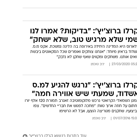
רלו ברוצ'יץ': "בדיקות? אמרו לנו
מי שלא מרגיש טוב, שלא ישחק"
לארוס היא המדינה היחידה באירופה בה הליגה נמשכת. אקס מ.ס.
דוד בראיון מיוחד: "אנחנו צוחקים ואומרים שכל הסקאוטים ביבשת
אים אותנו. משחקים ומקווים שאף שחקן לא נדבק"
05:27 27/03/
יניב טוכמן
רלו ברוצ'יץ': "נרגש להגיע למ.ס
שדוד, שמעתי שיש אווירה חמה"
המגן השמאלי הקרואטי נרכש מלוקומוטיבה זאגרב תמורת 120 אלף יורו
חתום על חוזה ארוך טווח: "מחכה לפגוש את חבריי החדשים". צפו
יצועיו. שחקנים מגוריצה הוצעו, אבל לא הרשימו
15:02 01/07/
יניב טוכמן
עוד כתבות בנושא קרלו ברוצ'יץ'