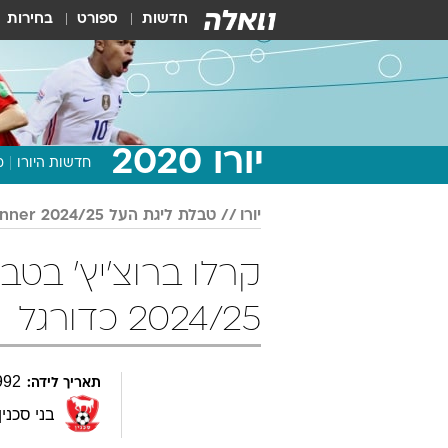
חדשות
ספורט
בחירות
יורו 2020
חדשות היורו
מ
יורו
טבלת ליגת העל Winner 2024/25
2024/25 כדורגל
992
תאריך לידה:
בני סכנין