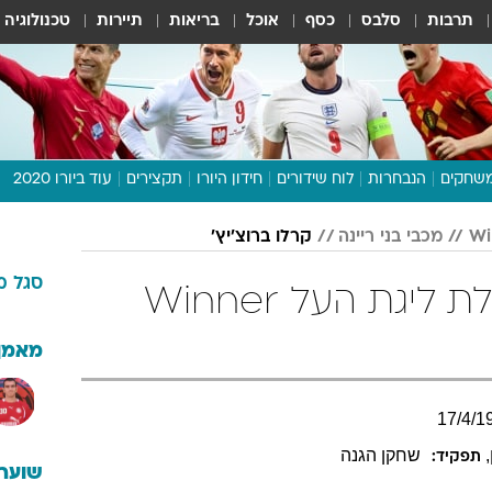
תרבות
סלבס
כסף
אוכל
בריאות
תיירות
טכנולוגיה
שחקים
הנבחרות
לוח שידורים
חידון היורו
תקצירים
עוד ביורו 2020
דיבור צפוף
מכבי בני ריינה
קרלו ברוצ'יץ'
תכנית היורו
סגל
מ
לוח תוצאות
קרלו ברוצ'יץ' בטבלת ליגת העל Winner
מגזין
דעות ופרשנויות
מאמן
וואלה! ספורט
17
/
4
/
1
,
שחקן הגנה
תפקיד:
שוערי