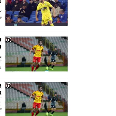
ז
המ
את
עודכן
ק
ג
ו
ה
/2024
א
ס
ה
עודכן