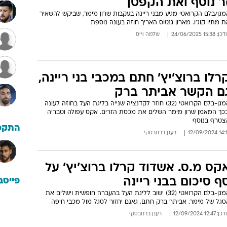
ר נוסף ואת הקפטן
גן/בלם הקרואטי מגיע מבני ריינה בעקבות שרון מימר, שביקש להשאיר
 מתיו קוג'ו. מארון גנטוס האריך חוזה בעונה נוספת
: 15:38 24/06/2025
שלמה וייס
רלו ברוצ'יץ' חתם במכבי בני ריינה,
ם הקשר אביתר ברק
המגן-בלם הקרואטי (32) חוזר לקדנציה שנייה בליגת העל בחוזה לעונה
בכך המאמן שרון מימר השלים את מכסת הזרים. אקס עפולה וטבריה
צטרף בנוסף
התקפ
14:13 12/09
רענן ברנובסקי
קס מ.ס. אשדוד קרלו ברוצ'יץ' על
ף סיכום בבני ריינה
פייסב
המגן-בלם הקרואטי (32) ישוב לליגת העל בהעברה חופשית וישלים את
סגל של מימר. אביתר ברק חתם, גאנם יחזור לסגל מול מכבי חיפה
: 12:47 12/09/2024
רענן ברנובסקי