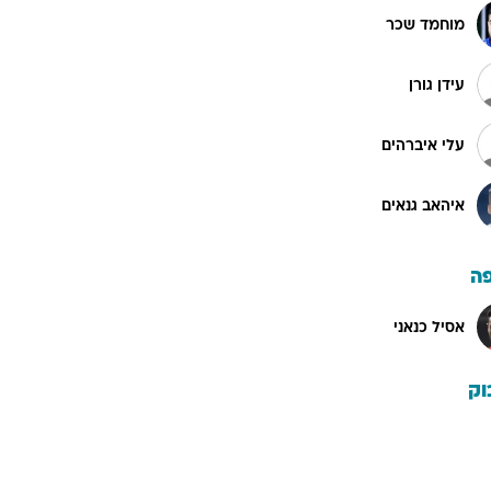
מוחמד שכר
עידן גורן
עלי איברהים
איהאב גנאים
ה
אסיל כנאני
וק