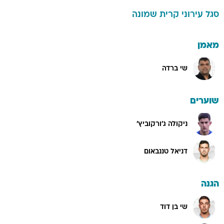
סגל
עירוני קרית שמונה
מאמן
שי ברדה
שוערים
ניקולה ג'ורקוביץ'
דניאל טננבאום
הגנה
שי בן דוד