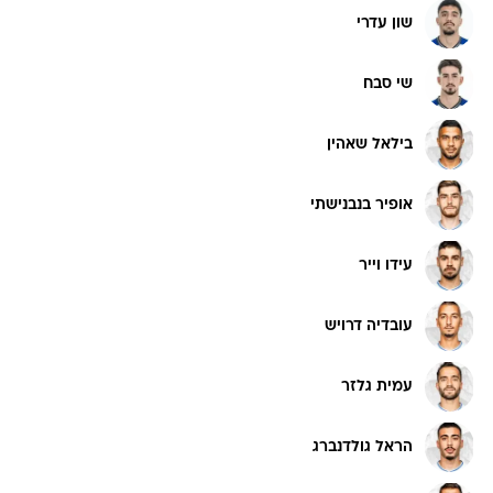
שון עדרי
שי סבח
בילאל שאהין
אופיר בנבנישתי
עידו וייר
עובדיה דרויש
עמית גלזר
הראל גולדנברג