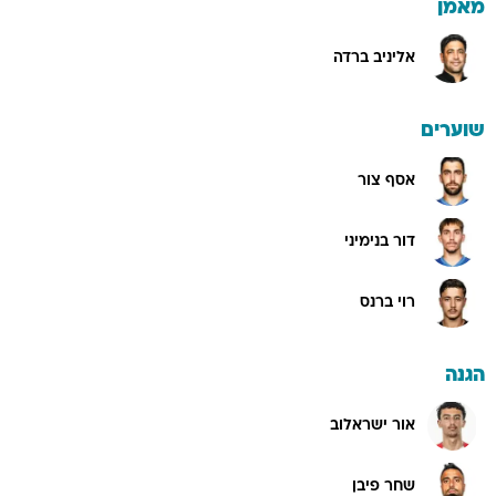
מאמן
אליניב ברדה
שוערים
אסף צור
דור בנימיני
רוי ברנס
הגנה
אור ישראלוב
שחר פיבן