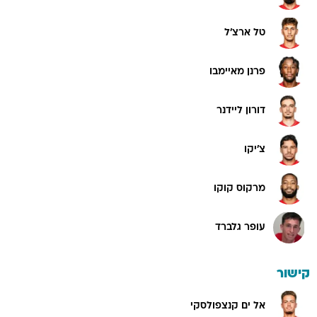
טל ארצ'ל
פרנן מאיימבו
דורון ליידנר
צ'יקו
מרקוס קוקו
עופר גלברד
קישור
אל ים קנצפולסקי