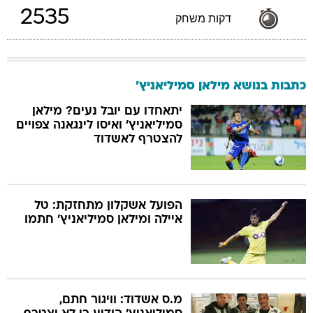
2535
דקות משחק
כתבות בנושא מילאן סמיליאניץ'
יתאחדו עם יובל נעים? מילאן
סמיליאניץ' ואיסו לינגאנה צפויים
להצטרף לאשדוד
הפועל אשקלון מתחזקת: טל
איילה ומילאן סמיליאניץ' חתמו
מ.ס אשדוד: וויגור חתם,