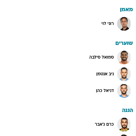
מאמן
רוני לוי
שוערים
סמואל סילבה
ניב אנטמן
דניאל כהן
הגנה
כרם ג'אבר