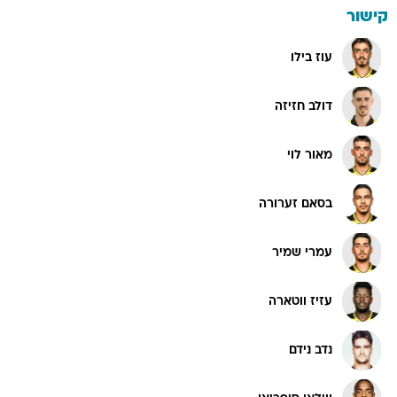
קישור
עוז בילו
דולב חזיזה
מאור לוי
בסאם זערורה
עמרי שמיר
עזיז ווטארה
נדב נידם